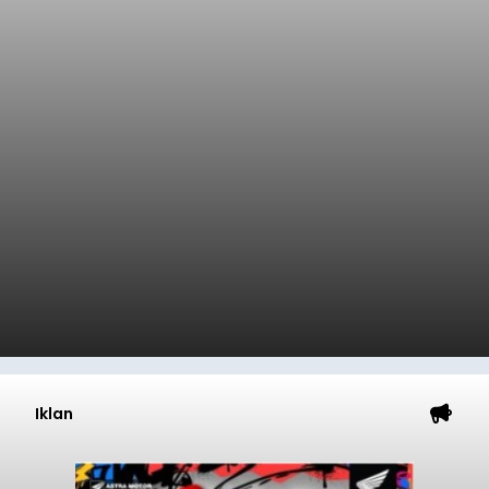
Iklan