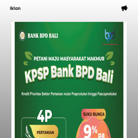
Iklan