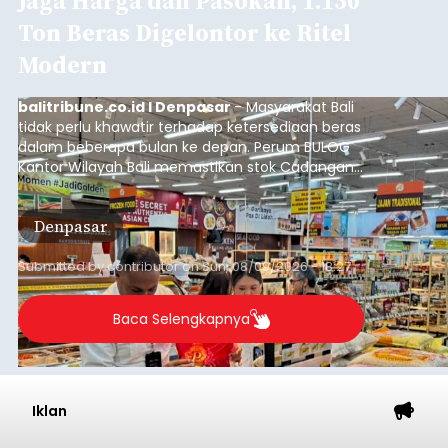
Jaga Harga dan Pasokan, 1.150
Ton Beras Digelontor ke Ritel
Modern
balitribune.co.id I Denpasar
- Masyarakat Bali
tidak perlu khawatir terhadap ketersediaan beras
dalam beberapa bulan ke depan. Perum BULOG
Kantor Wilayah Bali memastikan stok Cadangan
Beras Pemerintah (CBP) masih dalam kondisi
aman, bahkan diproyeksikan mampu memenuhi
Denpasar
kebutuhan masyarakat hingga sekitar 10 bulan.
Submitted by
contributor
on
Sun, 08/09/2026 - 18:27
Baca Selengkapnya
Iklan