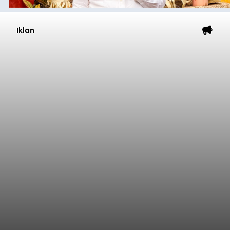
Iklan