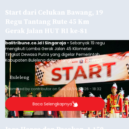
Start dari Celukan Bawang, 19
Regu Tantang Rute 45 Km
Gerak Jalan HUT RI ke-81
balitribune.co.id I Singaraja -
Sebanyak 19 regu
mengikuti Lomba Gerak Jalan 45 Kilometer
Tingkat Dewasa Putra yang digelar Pemerintah
Kabupaten Buleleng dalam rangka memperingati
HUT ke-81 Kemerdekaan Republik Indonesia.
Lomba resmi dimulai dari Lapangan Sepak Bola
Buleleng
Desa Celukan Bawang, Sabtu (8/8/2026) malam.
Submitted by
contributor
on
Sun, 08/09/2026 - 18:32
Baca Selengkapnya