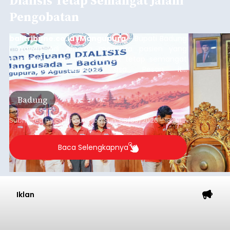
Dialisis Tetap Semangat Jalani
Pengobatan
balitribune.co.id | Mangupura
- Bupati Badung
I Wayan Adi Arnawa meminta pasien yang
menjalani terapi dialisis untuk tetap semangat
dan tidak berputus asa. Pesan itu
disampaikannya saat menghadiri Sarasehan
Pejuang Dialisis yang digelar RSD Mangusada di
Badung
Ruang Kertha Gosana, Puspem Badung, Minggu
(9/8/2026).
Submitted by
contributor
on
Sun, 08/09/2026 - 18:44
Baca Selengkapnya
Iklan