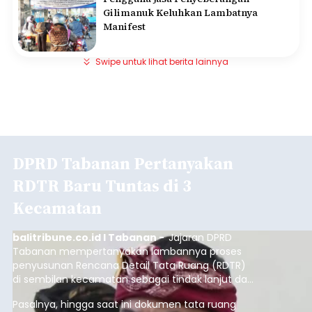
Gilimanuk Keluhkan Lambatnya
Manifest
Swipe untuk lihat berita lainnya
DPRD Tabanan Pertanyakan
RDTR Baru Tuntas di 3
Kecamatan
balitribune.co.id I Tabanan -
Jajaran DPRD
Tabanan mempertanyakan lambannya proses
penyusunan Rencana Detail Tata Ruang (RDTR)
di sembilan kecamatan sebagai tindak lanjut dari
pelaksanaan RTRW.
Pasalnya, hingga saat ini dokumen tata ruang