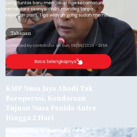
yang tuntas baru mencakup tiga kecamatan,
sementara sisanya dinilai mandeg tanpa
kejelasan pasti. Tiga wilayah yang sudah memiliki
RDTR tersebut meliputi Kecamatan Kediri,
Tabanan, dan Selemadeg Barat.
Tabanan
Submitted by
contributor
on
Sun, 08/09/2026 - 21:56
Baca Selengkapnya
KMP Nusa Jaya Abadi Tak
Beroperasi, Kendaraan
Tujuan Nusa Penida Antre
Hingga 2 Hari
balitribune.co.id I Amlapura -
Tidak
beroperasinya kapal KMP. Nusa Jaya Abadi atau