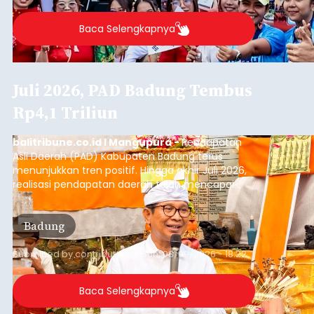
Baca Selengkapnya
Juli 2026, PAD Badung Tembus
Rp4,1 Triliun
balitribune.co.id I Mangupura -
Pendapatan
Asli Daerah (PAD) Kabupaten Badung terus
menunjukkan tren positif. Hingga akhir Juli 2026,
realisasi pendapatan daerah telah mencapai
Rp4,1 triliun atau rata-rata sekitar Rp730 miliar
per bulan, meningkat signifikan dibandingkan
Badung
rata-rata penerimaan sebelumnya yang berkisar
Rp350 miliar hingga Rp400 miliar per bulan.
Submitted by
contributor
on
Sun, 08/09/2026 - 18:22
Baca Selengkapnya