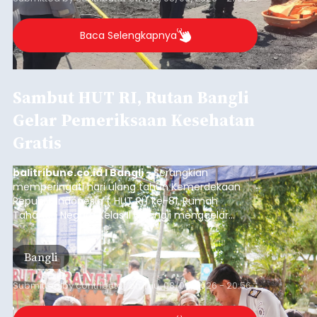
Baca Selengkapnya
Sambut HUT RI, Rutan Bangli
Gelar Pemeriksaan Kesehatan
Gratis
balitribune.co.id I Bangli -
Serangkian
memperingati hari ulang tahun Kemerdekaan
Republik Indonesia ( HUT RI) ke-81, Rumah
Tahanan Negara Kelas II B Bangli menggelar
kegiatan pemeriksaan kesehatan gratis, Rabu
(6/8/2026).
Bangli
Submitted by
contributor
on
Thu, 08/06/2026 - 20:56