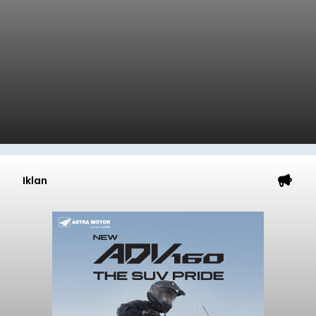
Iklan