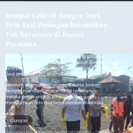
Sempat Cekcok dengan Istri,
Pria Asal Pemogan Ditemukan
Tak Bernyawa di Pantai
Purnama
balitribune.co.id I Gianyar -
Seorang pria asal
Lingkungan Dalem, Pemogan, Denpasar Selatan,
Kota Denpasar, yang diketahui bernama I Kadek
Dedi Wiranata (35), ditemukan tidak bernyawa di
pesisir Pantai Purnama, Sukawati.
Sebelum ditemukan meninggal dunia, korban
sempat memberitahukan lokasi terakhirnya
melalui pesan singkat WhatsApp dan juga
mengirimkan foto dua botol pembersih lantai ke
istrinya.
Gianyar
Submitted by
contributor
on
Thu, 08/06/2026 - 21:06