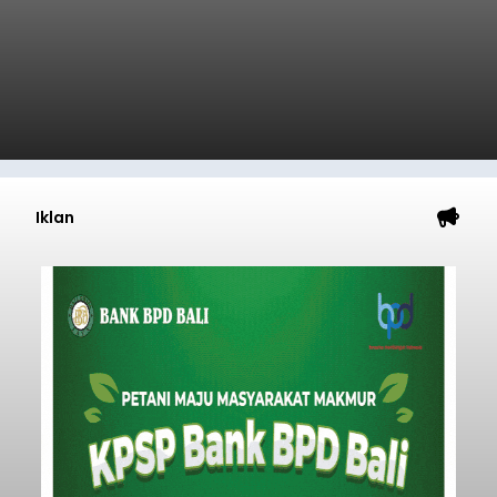
Iklan