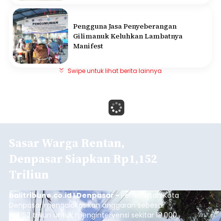
Pengguna Jasa Penyeberangan
Gilimanuk Keluhkan Lambatnya
Manifest
Swipe untuk lihat berita lainnya
Sasar Warga Rentan,
Denpasar Siapkan Rp1,152
Triliun
balitribune.co.id I Denpasar -
Pemerintah Kota
Denpasar mengalokasikan anggaran sebesar
Rp1,152 triliun untuk mengintervensi sekitar 18.000