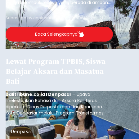
warga kelompok rentan yang berada di ambang
garis kemiskinan. Langkah strategis ini diambil
guna menjaga masyarakat yang berada pada
Submitted by
contributor
on
Thu, 08/06/2026 - 21:31
kelompok desil 5 dan 6 tersebut agar tidak
merosot ke kategori miskin.
Baca Selengkapnya
Lewat Program TPBIS, Siswa
Belajar Aksara dan Masatua
Bali
balitribune.co.id I Denpasar
– Upaya
melestarikan Bahasa dan Aksara Bali terus
diperkuat Dinas Perpustakaan dan Kearsipan
Kota Denpasar melalui Program Transformasi
Perpustakaan Berbasis Inklusi Sosial (TPBIS).
Tahun ini, sebanyak 63 siswa kelas IV dan V SD
Denpasar
Negeri 17 Dangin Puri mendapat pelatihan
menulis Aksara Bali serta Masatua atau