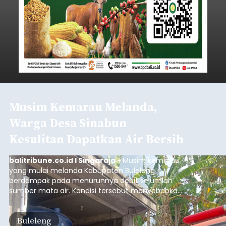
Musim Kemarau Melanda,
Warga Desa Sinabun
Kesulitan Dapatkan Air Bersih
balitribune.co.id I Singaraja -
Musim kemarau
yang mulai melanda Kabupaten Buleleng
berdampak pada menurunnya debit sejumlah
sumber mata air. Kondisi tersebut menyebabkan
warga di beberapa desa mulai mengalami
kesulitan mendapatkan air bersih, terutama
Buleleng
untuk memenuhi kebutuhan mandi, cuci, dan