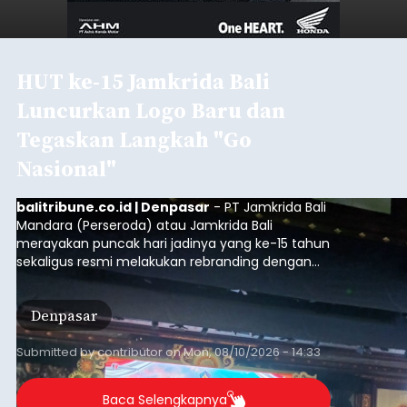
HUT ke-15 Jamkrida Bali
Luncurkan Logo Baru dan
Tegaskan Langkah "Go
Nasional"
balitribune.co.id | Denpasar
- PT Jamkrida Bali
Mandara (Perseroda) atau Jamkrida Bali
merayakan puncak hari jadinya yang ke-15 tahun
sekaligus resmi melakukan rebranding dengan
meluncurkan logo baru perusahaan. Peluncuran
ini digelar dalam acara bertajuk "ELEVATE 15:
Denpasar
Transformasi Menuju Nasional" di Gedung
Ksirarnawa, Taman Budaya (Art Center),
Denpasar, Senin (10/8/2026).
Submitted by
contributor
on
Mon, 08/10/2026 - 14:33
Baca Selengkapnya