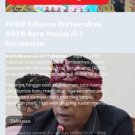
DPRD Tabanan Pertanyakan
RDTR Baru Tuntas di 3
Kecamatan
balitribune.co.id I Tabanan -
Jajaran DPRD
Tabanan mempertanyakan lambannya proses
penyusunan Rencana Detail Tata Ruang (RDTR)
di sembilan kecamatan sebagai tindak lanjut dari
pelaksanaan RTRW.
Pasalnya, hingga saat ini dokumen tata ruang
yang tuntas baru mencakup tiga kecamatan,
sementara sisanya dinilai mandeg tanpa
kejelasan pasti. Tiga wilayah yang sudah memiliki
RDTR tersebut meliputi Kecamatan Kediri,
Tabanan, dan Selemadeg Barat.
Tabanan
Submitted by
contributor
on
Sun, 08/09/2026 - 21:56