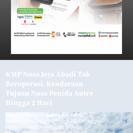
KMP Nusa Jaya Abadi Tak
Beroperasi, Kendaraan
Tujuan Nusa Penida Antre
Hingga 2 Hari
balitribune.co.id I Amlapura -
Tidak
beroperasinya kapal KMP. Nusa Jaya Abadi atau
Kapal Roro berdampak pada aktivitas