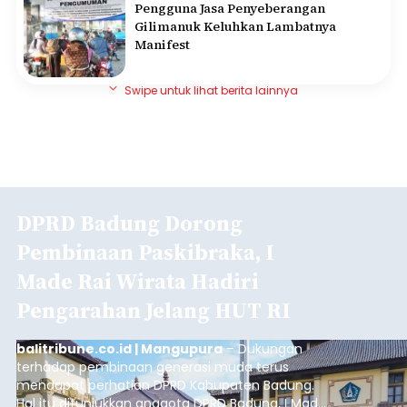
Pengguna Jasa Penyeberangan
Gilimanuk Keluhkan Lambatnya
Manifest
Swipe untuk lihat berita lainnya
DPRD Badung Dorong
Pembinaan Paskibraka, I
Made Rai Wirata Hadiri
Pengarahan Jelang HUT RI
balitribune.co.id | Mangupura
– Dukungan
terhadap pembinaan generasi muda terus
mendapat perhatian DPRD Kabupaten Badung.
Hal itu ditunjukkan anggota DPRD Badung, I Made