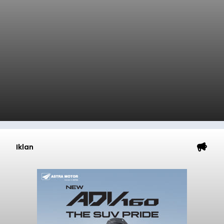
Iklan