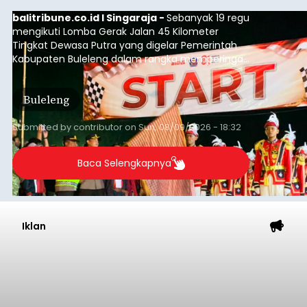
balitribune.co.id I Singaraja -
Sebanyak 19 regu
mengikuti Lomba Gerak Jalan 45 Kilometer
Tingkat Dewasa Putra yang digelar Pemerintah
Kabupaten Buleleng dalam rangka memperingati
HUT ke-81 Kemerdekaan Republik Indonesia.
Lomba resmi dimulai dari Lapangan Sepak Bola
Buleleng
Desa Celukan Bawang, Sabtu (8/8/2026) malam.
Submitted by
contributor
on
Sun, 08/09/2026 - 18:32
Baca Selengkapnya
Iklan