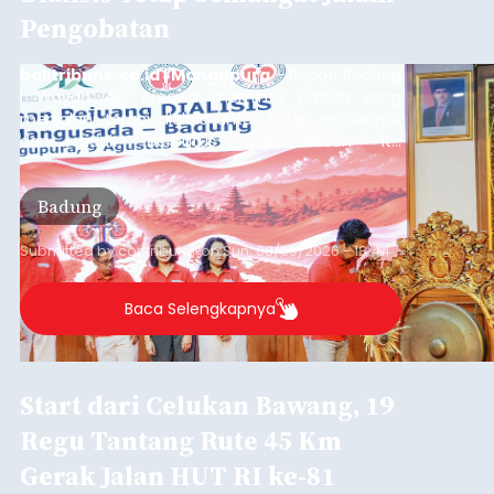
Pengobatan
balitribune.co.id | Mangupura
- Bupati Badung
I Wayan Adi Arnawa meminta pasien yang
menjalani terapi dialisis untuk tetap semangat
dan tidak berputus asa. Pesan itu
disampaikannya saat menghadiri Sarasehan
Pejuang Dialisis yang digelar RSD Mangusada di
Badung
Ruang Kertha Gosana, Puspem Badung, Minggu
(9/8/2026).
Submitted by
contributor
on
Sun, 08/09/2026 - 18:44
Baca Selengkapnya
Start dari Celukan Bawang, 19
Regu Tantang Rute 45 Km
Gerak Jalan HUT RI ke-81