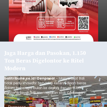
Jaga Harga dan Pasokan, 1.150
Ton Beras Digelontor ke Ritel
Modern
balitribune.co.id I Denpasar
- Masyarakat Bali
tidak perlu khawatir terhadap ketersediaan beras
dalam beberapa bulan ke depan. Perum BULOG
Kantor Wilayah Bali memastikan stok Cadangan
Beras Pemerintah (CBP) masih dalam kondisi
aman, bahkan diproyeksikan mampu memenuhi
Denpasar