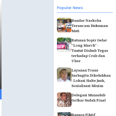
Popular News
Bandar Narkoba
Terancam Hukuman
Mati
Ratusan Sopir Gelar
“Long March” -
Tuntut Dishub Tegas
terhadap Crab dan
Uber
Layanan Trans
Sarbagita Dikeluhkan
: Lokasi Halte Jauh,
Sosialisasi Minim
Delegasi Munaslub
Golkar Sudah Final
Bansos Fiktif