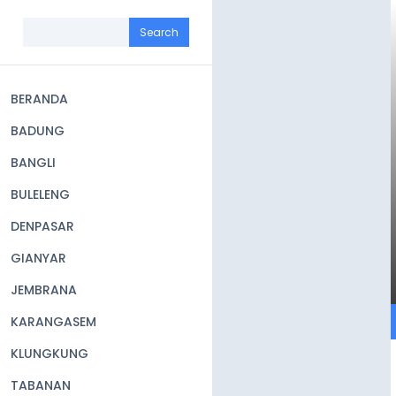
Skip
to
Search
main
content
BERANDA
Main
BADUNG
navigation
BANGLI
BULELENG
DENPASAR
GIANYAR
JEMBRANA
KARANGASEM
KLUNGKUNG
TABANAN