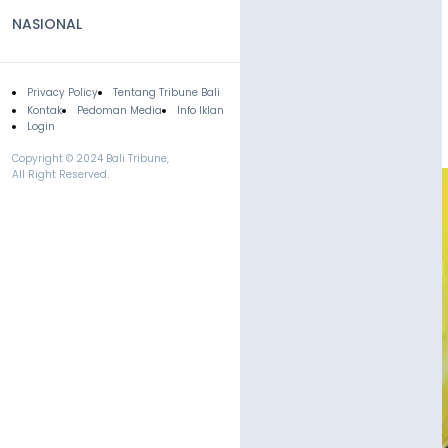
NASIONAL
Privacy Policy
Tentang Tribune Bali
Footer
Kontak
Pedoman Media
Info Iklan
Login
Copyright © 2024 Bali Tribune,
All Right Reserved.