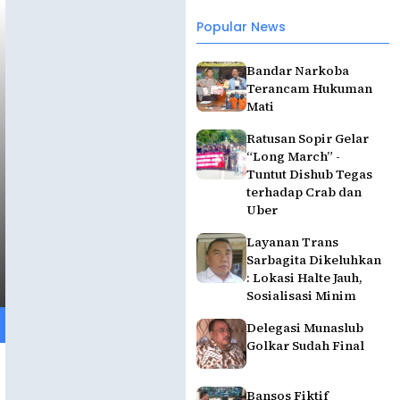
Popular News
Bandar Narkoba
Terancam Hukuman
Mati
Ratusan Sopir Gelar
“Long March” -
Tuntut Dishub Tegas
terhadap Crab dan
Uber
Layanan Trans
Sarbagita Dikeluhkan
: Lokasi Halte Jauh,
Sosialisasi Minim
Delegasi Munaslub
Golkar Sudah Final
Bansos Fiktif