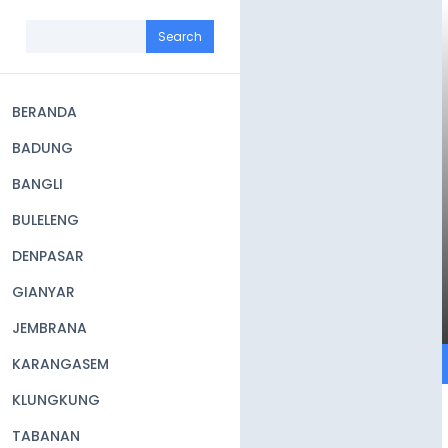
Skip
to
Search
main
content
BERANDA
Main
BADUNG
navigation
BANGLI
BULELENG
DENPASAR
GIANYAR
JEMBRANA
KARANGASEM
KLUNGKUNG
TABANAN