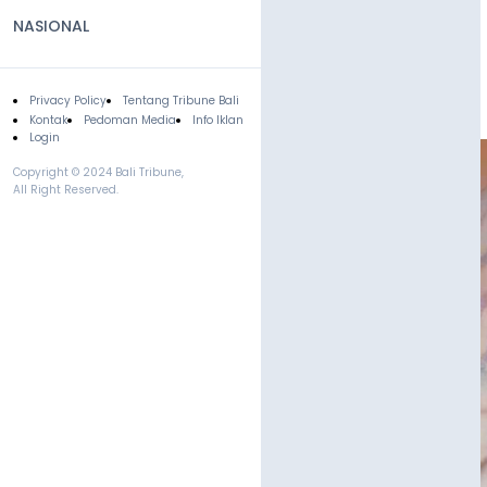
NASIONAL
Privacy Policy
Tentang Tribune Bali
Footer
Kontak
Pedoman Media
Info Iklan
Login
Copyright © 2024 Bali Tribune,
All Right Reserved.