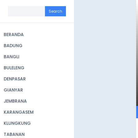
Skip
to
Search
main
content
BERANDA
Main
BADUNG
navigation
BANGLI
BULELENG
DENPASAR
GIANYAR
JEMBRANA
KARANGASEM
KLUNGKUNG
TABANAN