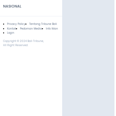
NASIONAL
Privacy Policy
Tentang Tribune Bali
Footer
Kontak
Pedoman Media
Info Iklan
Login
Copyright © 2024 Bali Tribune,
All Right Reserved.