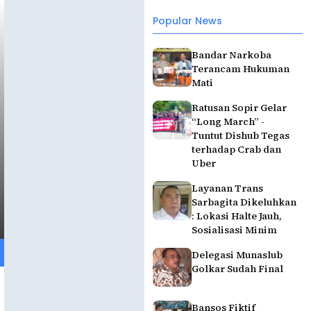
Popular News
Bandar Narkoba
Terancam Hukuman
Mati
Ratusan Sopir Gelar
“Long March” -
Tuntut Dishub Tegas
terhadap Crab dan
Uber
Layanan Trans
Sarbagita Dikeluhkan
: Lokasi Halte Jauh,
Sosialisasi Minim
Delegasi Munaslub
Golkar Sudah Final
Bansos Fiktif