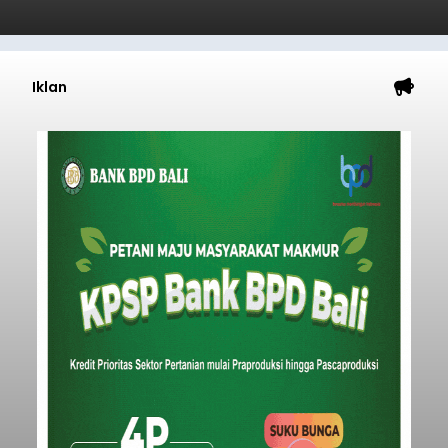
Iklan