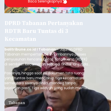
Baca Selengkapnya
DPRD Tabanan Pertanyakan
RDTR Baru Tuntas di 3
Kecamatan
balitribune.co.id I Tabanan -
Jajaran DPRD
Tabanan mempertanyakan lambannya proses
penyusunan Rencana Detail Tata Ruang (RDTR)
di sembilan kecamatan sebagai tindak lanjut dari
pelaksanaan RTRW.
Pasalnya, hingga saat ini dokumen tata ruang
yang tuntas baru mencakup tiga kecamatan,
sementara sisanya dinilai mandeg tanpa
kejelasan pasti. Tiga wilayah yang sudah memiliki
RDTR tersebut meliputi Kecamatan Kediri,
Tabanan, dan Selemadeg Barat.
Tabanan