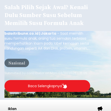
Salah Pilih Sejak Awal? Kenali
Dulu Sumber Susu Sebelum
Memilih Susu Formula Anak
baloitribune.co.id | Jakarta
- Saat memilih
susu formula anak, orang tua semakin terbiasa
memperhatikan klaim pada label kemasan serta
kandungan seperti AA dan DHA, protein, vitamin,
mineral, hingga gula tambahan. Namun, satu hal
yang belum banyak dicermati adalah dari mana
Nasional
sumber susu yang digunakan.
Submitted by
contributor
on
Mon, 08/10/2026 - 15:05
Baca Selengkapnya
Iklan