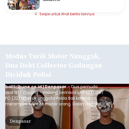
Swipe untuk lihat berita lainnya
Modus Tarik Motor Nunggak,
Dua Debt Collector Gadungan
Diciduk Polisi
balitribune.co.id | Denpasar
- Dua pemuda
asal NTT masing - masing berinisial LAN (23) dan
FC (22) dibekuk anggota Polda Bali karena
merampas sepeda motor orang. Dalam beraksi,
kedua pelaku mengaku sebagai debt collector
digunakan dua pria untuk merampas sepeda
Denpasar
motor milik warga. Bermodal data yang
ditunjukkan melalui telepon seluler, kedua pelaku