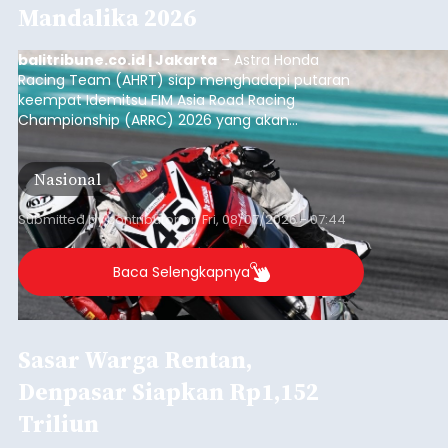
Mandalika 2026
balitribune.co.id | Jakarta
– Astra Honda
Racing Team (AHRT) siap menghadapi putaran
keempat Idemitsu FIM Asia Road Racing
Championship (ARRC) 2026 yang akan
berlangsung di Pertamina Mandalika
International Circuit, Lombok, Nusa Tenggara
Nasional
Barat, pada 7–9 Agustus 2026.
Submitted by
contributor
on
Fri, 08/07/2026 - 07:44
Baca Selengkapnya
Sasar Warga Rentan,
Denpasar Siapkan Rp1,152
Triliun