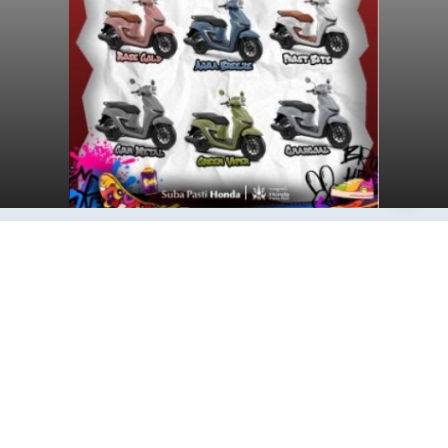
Sambut HUT RI, Rutan Bangli
Gelar Pemeriksaan Kesehatan
Gratis
balitribune.co.id I Bangli -
Serangkian
memperingati hari ulang tahun Kemerdekaan
Republik Indonesia ( HUT RI) ke-81, Rumah
Tahanan Negara Kelas II B Bangli menggelar
kegiatan pemeriksaan kesehatan gratis, Rabu