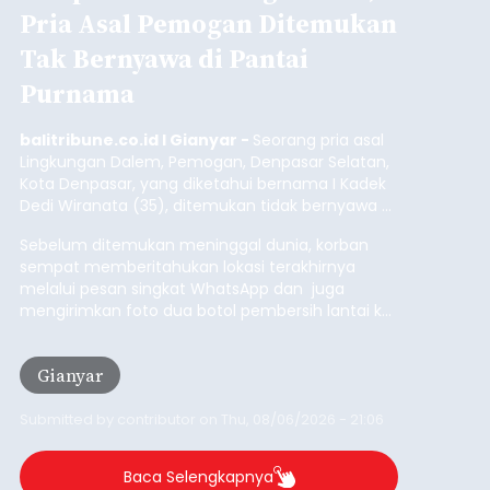
Pria Asal Pemogan Ditemukan
Tak Bernyawa di Pantai
Purnama
balitribune.co.id I Gianyar -
Seorang pria asal
Lingkungan Dalem, Pemogan, Denpasar Selatan,
Kota Denpasar, yang diketahui bernama I Kadek
Dedi Wiranata (35), ditemukan tidak bernyawa di
pesisir Pantai Purnama, Sukawati.
Sebelum ditemukan meninggal dunia, korban
sempat memberitahukan lokasi terakhirnya
melalui pesan singkat WhatsApp dan juga
mengirimkan foto dua botol pembersih lantai ke
istrinya.
Gianyar
Submitted by
contributor
on
Thu, 08/06/2026 - 21:06
Baca Selengkapnya