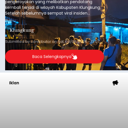
pengeroyokan yang melibatkan pendatang
kembali terjadi di wilayah Kabupaten Klungkung.
Setelah sebelumnya sempat viral insiden
keributan di barat Pasar Galiran, peristiwa serupa
kini menimpa seorang pemuda asal Kabupaten
Klungkung
Sumba Barat Daya (SBD), Nusa Tenggara Timur
(NTT).
Submitted by
contributor
on
Sat, 08/08/2026 - 13:07
Baca Selengkapnya
Iklan