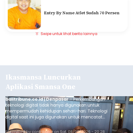
Entry By Name Atlet Sudah 70 Persen
Swipe untuk lihat berita lainnya
Ikasmansa Luncurkan
Aplikasi Smansa One
balitribune.co.id | Denpasar
- Perkembangan
teknologi digital tidak hanya digunakan untuk
mempermudah kehidupan sehari-hari. Teknologi
digital saat ini juga digunakan untuk mencatat
dan mengelola data base alumni dari suatu
sekolah, salah satunya adalah alumni SMA 1
Submitted by
contributor
on
Sat, 08/08/2026 - 20:28