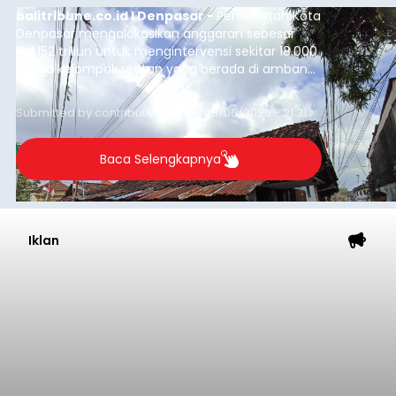
balitribune.co.id I Denpasar -
Pemerintah Kota
Denpasar mengalokasikan anggaran sebesar
Rp1,152 triliun untuk mengintervensi sekitar 18.000
warga kelompok rentan yang berada di ambang
garis kemiskinan. Langkah strategis ini diambil
guna menjaga masyarakat yang berada pada
Submitted by
contributor
on
Thu, 08/06/2026 - 21:31
kelompok desil 5 dan 6 tersebut agar tidak
merosot ke kategori miskin.
Baca Selengkapnya
Iklan