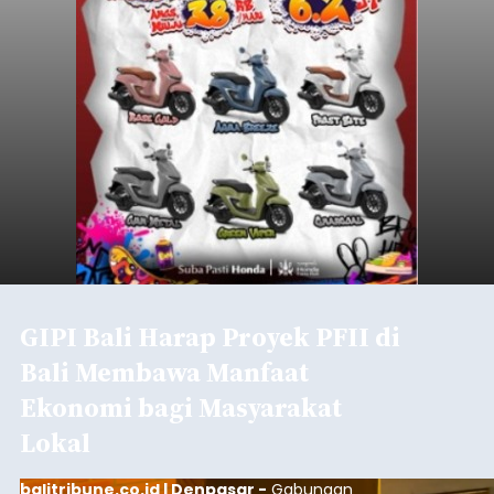
GIPI Bali Harap Proyek PFII di
Bali Membawa Manfaat
Ekonomi bagi Masyarakat
Lokal
balitribune.co.id | Denpasar -
Gabungan