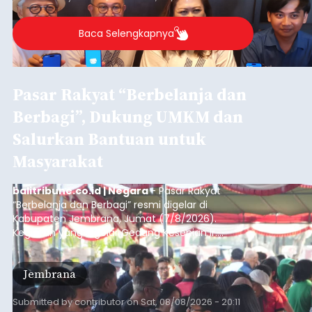
Denpasar.
Baca Selengkapnya
Pasar Rakyat “Berbelanja dan
Berbagi”, Dukung UMKM dan
Salurkan Bantuan untuk
Masyarakat
balitribune.co.id | Negara
- Pasar Rakyat
“Berbelanja dan Berbagi” resmi digelar di
Kabupaten Jembrana, Jumat (7/8/2026).
Kegiatan yang digelar Gedung Kesenian Ir.
Soekarno ini memadukan pemberdayaan
ekonomi masyarakat dengan aksi sosial tersebut
Jembrana
mendapat antusiasme tinggi dan mencatat nilai
transaksi mencapai Rp672.733.200.
Submitted by
contributor
on
Sat, 08/08/2026 - 20:11