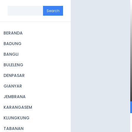
Skip
to
Search
main
content
BERANDA
Main
BADUNG
navigation
BANGLI
BULELENG
DENPASAR
GIANYAR
JEMBRANA
KARANGASEM
KLUNGKUNG
TABANAN