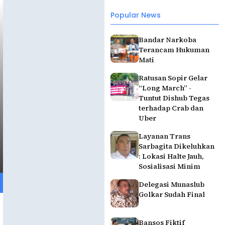
Popular News
Bandar Narkoba
Terancam Hukuman
Mati
Ratusan Sopir Gelar
“Long March” -
Tuntut Dishub Tegas
terhadap Crab dan
Uber
Layanan Trans
Sarbagita Dikeluhkan
: Lokasi Halte Jauh,
Sosialisasi Minim
Delegasi Munaslub
Golkar Sudah Final
Bansos Fiktif