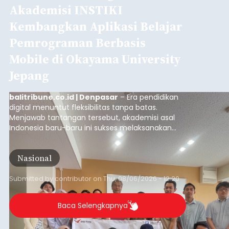
balitribune.co.id | Jakarta
- Satuan Tugas
Pemberantasan Aktivitas Keuangan Ilegal
(Satgas PASTI) terus memperkuat upaya
pelindungan masyarakat di tengah
meningkatnya ancaman penipuan digital yang
semakin kompleks.
Nasional
Submitted by
contributor
on
Thu, 08/06/2026 - 09:45
Baca Selengkapnya
Iklan