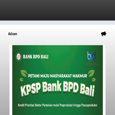
Submitted by
contributor
on
Thu, 08/06/2026 - 06:17
Baca Selengkapnya
Mulai Diterapkan, Pelabuhan
Ketapang dan Gilimanuk
Resmi Disterilisasi
balitribune.co.id | Negara
- Sterilisasi kini telah
diterapkan secara penuh pada pelabuhan di
lintas Ketapang-Gilimanuk. Sterilisasi pelabuhan
ini secara serentak diimplementasikan bersama
empat pelabuhan utama lainnya, yakni
Pelabuhan Merak, Bakauheni, Kayangan, dan
Jembrana
Lembar pada Rabu (5/8/2026).
Submitted by
contributor
on
Thu, 08/06/2026 - 06:14