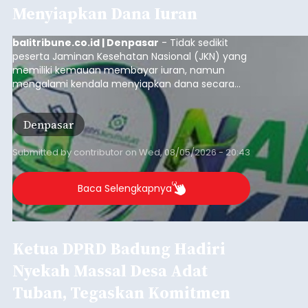
Iklan
BI: Stabilitas Keuangan Bali
Triwulan I 2026 Terjaga,
Kredit Investasi dan UMKM
Penopang Utama
balitribune.co.id I Denpasar -
Bank Indonesia
(BI) memastikan stabilitas sistem keuangan di
Provinsi Bali tetap terjaga pada triwulan I 2026.
Kondisi tersebut ditopang oleh pertumbuhan
penyaluran kredit yang masih positif, terutama
pada sektor-sektor utama penggerak ekonomi
Denpasar
daerah, dengan risiko kredit yang tetap
terkendali.
Submitted by
contributor
on
Wed, 08/05/2026 - 18:15