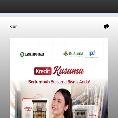
Iklan
Ketua TP PKK Denpasar Ajak
Anak PAUD Panen Bawang
Merah di Subak Intaran Barat
balitribune.co.id I Denpasar -
Ketua TP PKK