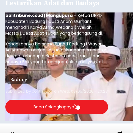
Baca Selengkapnya
Sempat Lumpuhkan Jaringan
Internet, Pencuri Modul BTS
Tower Seluler Akhirnya
Dibekuk
balitribune.co.id I Amlapura -
Lumpuhnya
jaringan internet di wilayah Kota Amlapura
selama berhari-hari pada beberapa waktu lalu
akhirnya terjawab sudah. Ternyata empat Tower
BTS Seluler yang berada di lokasi berbeda di
wilayah Karangasem telah dibobol maling,
Karangasem
dimana bagian modul penguat signal yang
berada di Tower BTS Seluler itu hilang dicuri.
Submitted by
contributor
on
Wed, 08/05/2026 - 18:03