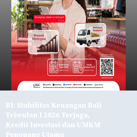
Kota Denpasar, Antari Jaya Negara, didampingi
Ketua Gabungan Organisasi Wanita (GOW) Kota
Denpasar, Ayu Kristi Arya Wibawa melaksanakan
panen bawang merah dan jagung manis
bersama anak-anak Pendidikan Anak Usia Dini
Denpasar
(PAUD) di Subak Intaran Barat, Rabu (5/8/2026).
Submitted by
contributor
on
Wed, 08/05/2026 - 18:00
Baca Selengkapnya
Petugas Gabungan Dishub
Badung Tertibkan Truk
Parkir Liar di Jalur Terminal
Mengwi
balitribune.co.id I Mangupura -
Dinas
Perhubungan (Dishub) Kabupaten Badung mulai