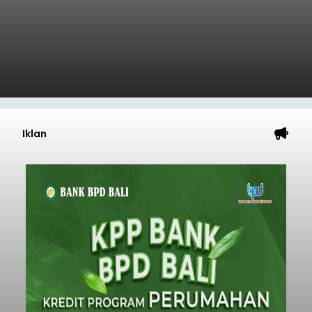
Iklan
Inovasi Lintas Negara:
Akademisi INSTIKI
Kembangkan Aplikasi Belajar
Pemrograman Berbasis
Mobile di Okayama University
Jepang