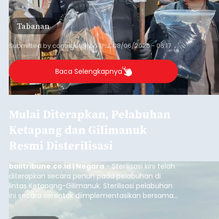
balitribune.co.id | Denpasar
- Tidak sedikit
peserta Jaminan Kesehatan Nasional (JKN) yang
memiliki kemauan membayar iuran, namun
mengalami kendala menyiapkan dana secara
penuh saat jatuh tempo pembayaran iuran.
Kondisi ini terutama dialami oleh peserta
Denpasar
segmen Pekerja Bukan Penerima Upah (PBPU)
yang memiliki penghasilan tidak tetap.
Submitted by
contributor
on
Wed, 08/05/2026 - 20:43
Baca Selengkapnya
Ketua DPRD Badung Hadiri
Nyekah Massal Desa Adat
Tuban, Tegaskan Komitmen
Lestarikan Adat dan Budaya
balitribune.co.id | Mangupura
– Ketua DPRD