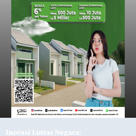
balitribune.co.id | Denpasar
– Era pendidikan
digital menuntut fleksibilitas tanpa batas.
Menjawab tantangan tersebut, akademisi asal
Indonesia baru-baru ini sukses melaksanakan
program Pengabdian Kepada Masyarakat (PKM)
skala internasional di Distributed Systems
Nasional
Laboratory, Okayama University, Jepang.
Submitted by
contributor
on
Thu, 08/06/2026 - 12:20
Baca Selengkapnya
Ancaman Scam Digital
Meningkat, Satgas PASTI
Perkuat Sinergi dan
Teknologi Antipenipuan