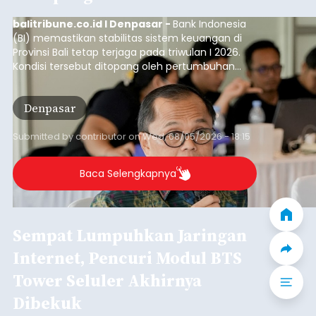
menertibkan parkir liar truk di sepanjang Jalan
Raya depan Terminal Mengwi, Kecamatan
Mengwi, Rabu (5/8/2026).
Penertiban dilakukan secara persuasif dengan
melibatkan sekitar 50 personel gabungan dari
Polres Badung, TNI, Satpol PP, Balai Pengelola
Transportasi Darat (BPTD), pemerintah desa,
desa adat, Linmas, dan Pecalang.
Badung
Submitted by
contributor
on
Wed, 08/05/2026 - 17:54
Baca Selengkapnya
Iklan