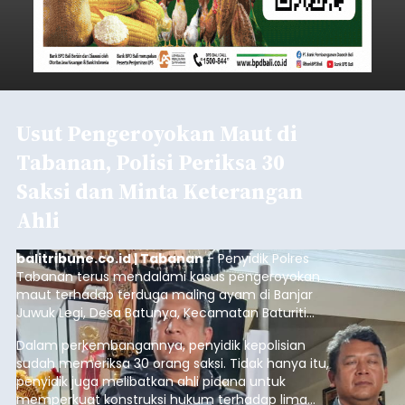
Iklan
Mekanisme Menabung
Membantu Peserta JKN
Menyiapkan Dana Iuran