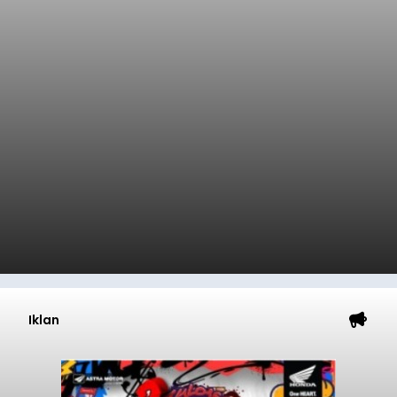
Iklan