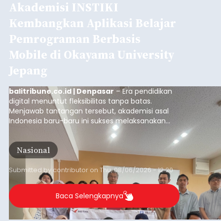
Akademisi INSTIKI
Kembangkan Aplikasi Belajar
Pemrograman Berbasis
Mobile di Okayama University
Jepang
balitribune.co.id | Denpasar
– Era pendidikan
digital menuntut fleksibilitas tanpa batas.
Menjawab tantangan tersebut, akademisi asal
Indonesia baru-baru ini sukses melaksanakan
program Pengabdian Kepada Masyarakat (PKM)
skala internasional di Distributed Systems
Nasional
Laboratory, Okayama University, Jepang.
Submitted by
contributor
on
Thu, 08/06/2026 - 12:20
Baca Selengkapnya