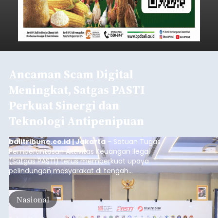
Ancaman Scam Digital
Meningkat, Satgas PASTI
Perkuat Sinergi dan
Teknologi Antipenipuan
balitribune.co.id | Jakarta
- Satuan Tugas
Pemberantasan Aktivitas Keuangan Ilegal
(Satgas PASTI) terus memperkuat upaya
pelindungan masyarakat di tengah
meningkatnya ancaman penipuan digital yang
semakin kompleks.
Nasional