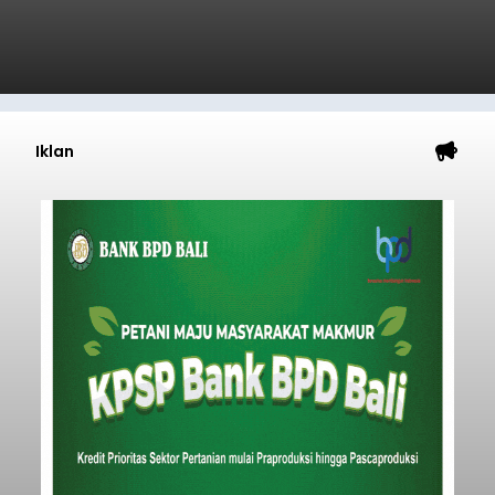
Iklan