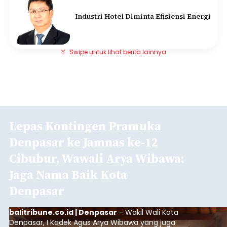
Industri Hotel Diminta Efisiensi Energi
Swipe untuk lihat berita lainnya
Lepas Kontingen Pramuka
Denpasar ke Jamnas ke-12
Cibubur, Wawali Arya Wibawa:
Jaga Nama Baik Kota
Denpasar
balitribune.co.id | Denpasar
- Wakil Wali Kota
Denpasar, I Kadek Agus Arya Wibawa yang juga