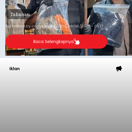
orang tersangka yang saat ini ditahan.
Tabanan
Submitted by
contributor
on
Thu, 08/06/2026 - 06:17
Baca Selengkapnya
Iklan