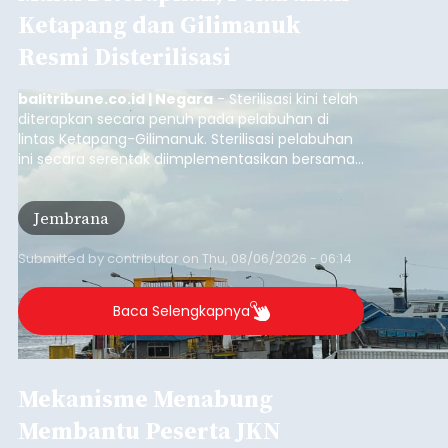
Ketapang dan Gilimanuk
Resmi Disterilisasi
balitribune.co.id | Negara
- Sterilisasi kini telah
diterapkan secara penuh pada pelabuhan di
lintas Ketapang-Gilimanuk. Sterilisasi pelabuhan
ini secara serentak diimplementasikan bersama
empat pelabuhan utama lainnya, yakni
Pelabuhan Merak, Bakauheni, Kayangan, dan
Jembrana
Lembar pada Rabu (5/8/2026).
Submitted by
contributor
on
Thu, 08/06/2026 - 06:14
Baca Selengkapnya
Mekanisme Menabung
Membantu Peserta JKN