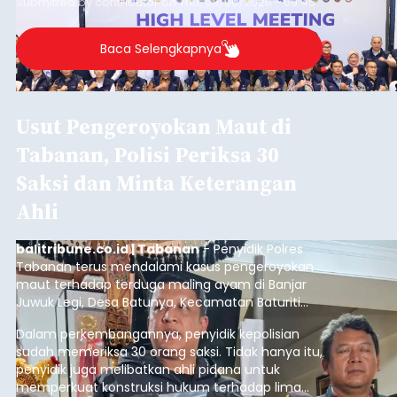
Submitted by
contributor
on
Thu, 08/06/2026 - 09:45
Baca Selengkapnya
Usut Pengeroyokan Maut di
Tabanan, Polisi Periksa 30
Saksi dan Minta Keterangan
Ahli
balitribune.co.id | Tabanan
- Penyidik Polres
Tabanan terus mendalami kasus pengeroyokan
maut terhadap terduga maling ayam di Banjar
Juwuk Legi, Desa Batunya, Kecamatan Baturiti
yang terjadi beberapa waktu lalu.
Dalam perkembangannya, penyidik kepolisian
sudah memeriksa 30 orang saksi. Tidak hanya itu,
penyidik juga melibatkan ahli pidana untuk
memperkuat konstruksi hukum terhadap lima