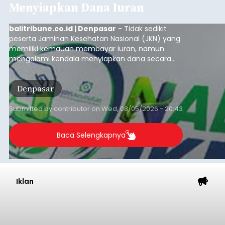
Menyiapkan Dana Iuran
balitribune.co.id | Denpasar
- Tidak sedikit
peserta Jaminan Kesehatan Nasional (JKN) yang
memiliki kemauan membayar iuran, namun
mengalami kendala menyiapkan dana secara
penuh saat jatuh tempo pembayaran iuran.
Kondisi ini terutama dialami oleh peserta
Denpasar
segmen Pekerja Bukan Penerima Upah (PBPU)
yang memiliki penghasilan tidak tetap.
Submitted by
contributor
on
Wed, 08/05/2026 - 20:43
Baca Selengkapnya
Iklan