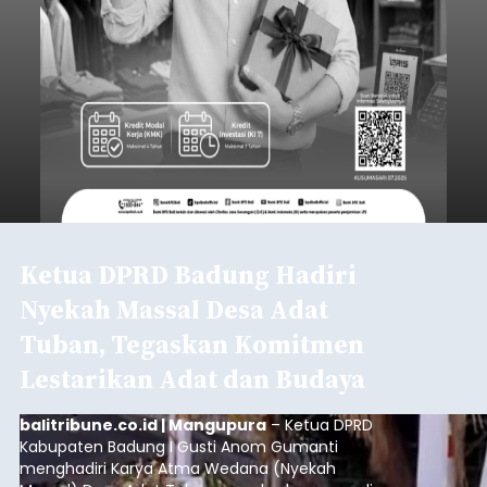
Ketua DPRD Badung Hadiri
Nyekah Massal Desa Adat
Tuban, Tegaskan Komitmen
Lestarikan Adat dan Budaya
balitribune.co.id | Mangupura
– Ketua DPRD
Kabupaten Badung I Gusti Anom Gumanti
menghadiri Karya Atma Wedana (Nyekah