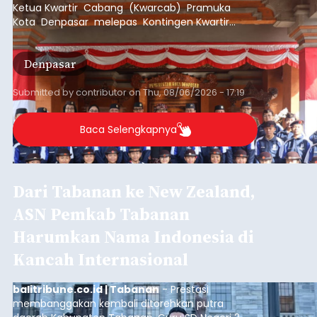
Ketua Kwartir Cabang (Kwarcab) Pramuka
Kota Denpasar melepas Kontingen Kwartir
Cabang Gerakan Pramuka Denpasar yang akan
mengikuti Jambore Nasional Pramuka ke-12
Denpasar
Tahun 2026 di Bumi Perkemahan Cibubur,
Jakarta Timur.
Submitted by
contributor
on
Thu, 08/06/2026 - 17:19
Baca Selengkapnya
Dari Tabanan ke New Zealand,
ASN Pemkab Tabanan
Harumkan Nama Indonesia di
Kancah Internasional
balitribune.co.id | Tabanan
- Prestasi
membanggakan kembali ditorehkan putra