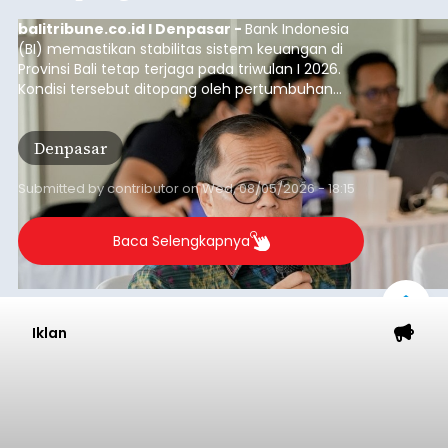
balitribune.co.id I Denpasar -
Bank Indonesia
(BI) memastikan stabilitas sistem keuangan di
Provinsi Bali tetap terjaga pada triwulan I 2026.
Kondisi tersebut ditopang oleh pertumbuhan
penyaluran kredit yang masih positif, terutama
pada sektor-sektor utama penggerak ekonomi
Denpasar
daerah, dengan risiko kredit yang tetap
terkendali.
Submitted by
contributor
on
Wed, 08/05/2026 - 18:15
Baca Selengkapnya
Iklan