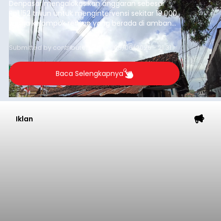
Denpasar mengalokasikan anggaran sebesar
Rp1,152 triliun untuk mengintervensi sekitar 18.000
warga kelompok rentan yang berada di ambang
garis kemiskinan. Langkah strategis ini diambil
guna menjaga masyarakat yang berada pada
Submitted by
contributor
on
Thu, 08/06/2026 - 21:31
kelompok desil 5 dan 6 tersebut agar tidak
merosot ke kategori miskin.
Baca Selengkapnya
Iklan