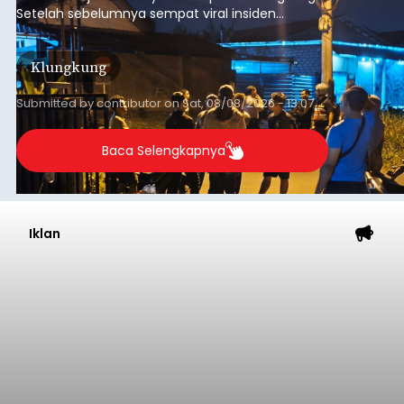
Setelah sebelumnya sempat viral insiden
keributan di barat Pasar Galiran, peristiwa serupa
kini menimpa seorang pemuda asal Kabupaten
Klungkung
Sumba Barat Daya (SBD), Nusa Tenggara Timur
(NTT).
Submitted by
contributor
on
Sat, 08/08/2026 - 13:07
Baca Selengkapnya
Iklan