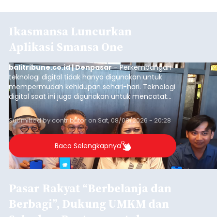
Ikasmansa Luncurkan
Aplikasi Smansa One
balitribune.co.id | Denpasar
- Perkembangan
teknologi digital tidak hanya digunakan untuk
mempermudah kehidupan sehari-hari. Teknologi
digital saat ini juga digunakan untuk mencatat
dan mengelola data base alumni dari suatu
sekolah, salah satunya adalah alumni SMA 1
Submitted by
contributor
on
Sat, 08/08/2026 - 20:28
Denpasar.
Baca Selengkapnya
Pasar Rakyat “Berbelanja dan
Berbagi”, Dukung UMKM dan