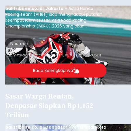
balitribune.co.id | Jakarta
– Astra Honda
Racing Team (AHRT) siap menghadapi putaran
keempat Idemitsu FIM Asia Road Racing
Championship (ARRC) 2026 yang akan
berlangsung di Pertamina Mandalika
International Circuit, Lombok, Nusa Tenggara
Nasional
Barat, pada 7–9 Agustus 2026.
Submitted by
contributor
on
Fri, 08/07/2026 - 07:44
Baca Selengkapnya
Sasar Warga Rentan,
Denpasar Siapkan Rp1,152
Triliun
balitribune.co.id I Denpasar -
Pemerintah Kota