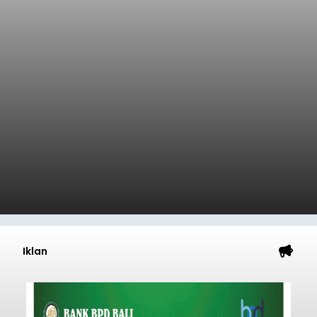
Iklan