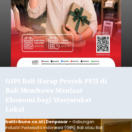
GIPI Bali Harap Proyek PFII di
Bali Membawa Manfaat
Ekonomi bagi Masyarakat
Lokal
balitribune.co.id | Denpasar -
Gabungan
Industri Pariwisata Indonesia (GIPI) Bali atau Bali