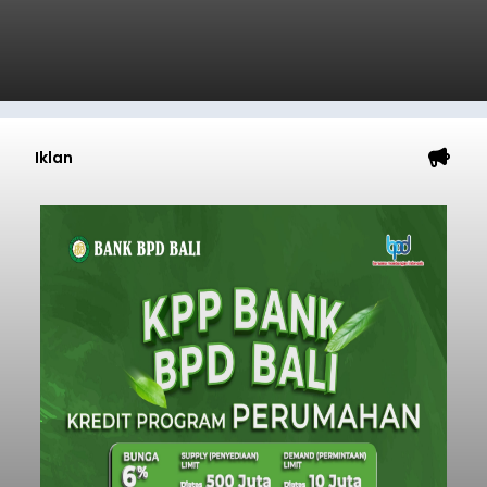
Iklan