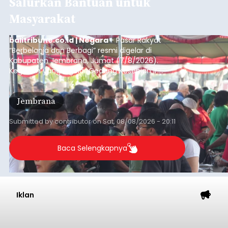
Salurkan Bantuan untuk
Masyarakat
balitribune.co.id | Negara
- Pasar Rakyat
“Berbelanja dan Berbagi” resmi digelar di
Kabupaten Jembrana, Jumat (7/8/2026).
Kegiatan yang digelar Gedung Kesenian Ir.
Soekarno ini memadukan pemberdayaan
ekonomi masyarakat dengan aksi sosial tersebut
Jembrana
mendapat antusiasme tinggi dan mencatat nilai
transaksi mencapai Rp672.733.200.
Submitted by
contributor
on
Sat, 08/08/2026 - 20:11
Baca Selengkapnya
Iklan