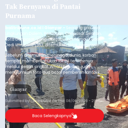
Tak Bernyawa di Pantai
Purnama
balitribune.co.id I Gianyar -
Seorang pria asal
Lingkungan Dalem, Pemogan, Denpasar Selatan,
Kota Denpasar, yang diketahui bernama I Kadek
Dedi Wiranata (35), ditemukan tidak bernyawa di
pesisir Pantai Purnama, Sukawati.
Sebelum ditemukan meninggal dunia, korban
sempat memberitahukan lokasi terakhirnya
melalui pesan singkat WhatsApp dan juga
mengirimkan foto dua botol pembersih lantai ke
istrinya.
Gianyar
Submitted by
contributor
on
Thu, 08/06/2026 - 21:06
Baca Selengkapnya