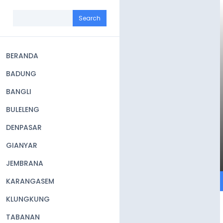
Skip
to
Search
main
content
BERANDA
Main
BADUNG
navigation
BANGLI
BULELENG
DENPASAR
GIANYAR
JEMBRANA
KARANGASEM
KLUNGKUNG
TABANAN