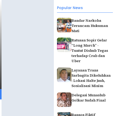
Popular News
Bandar Narkoba
Terancam Hukuman
Mati
Ratusan Sopir Gelar
“Long March” -
Tuntut Dishub Tegas
terhadap Crab dan
Uber
Layanan Trans
Sarbagita Dikeluhkan
: Lokasi Halte Jauh,
Sosialisasi Minim
Delegasi Munaslub
Golkar Sudah Final
Bansos Fiktif