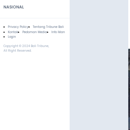
NASIONAL
Privacy Policy
Tentang Tribune Bali
Footer
Kontak
Pedoman Media
Info Iklan
Login
Copyright © 2024 Bali Tribune,
All Right Reserved.