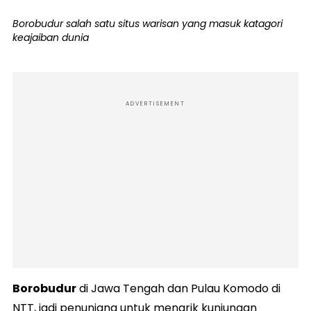
Borobudur salah satu situs warisan yang masuk katagori
keajaiban dunia
ADVERTISEMENT
Borobudur
di Jawa Tengah dan Pulau Komodo di
NTT, jadi penunjang untuk menarik kunjungan