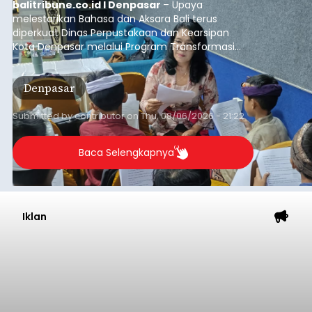
balitribune.co.id I Denpasar
– Upaya
melestarikan Bahasa dan Aksara Bali terus
diperkuat Dinas Perpustakaan dan Kearsipan
Kota Denpasar melalui Program Transformasi
Perpustakaan Berbasis Inklusi Sosial (TPBIS).
Tahun ini, sebanyak 63 siswa kelas IV dan V SD
Denpasar
Negeri 17 Dangin Puri mendapat pelatihan
menulis Aksara Bali serta Masatua atau
mendongeng menggunakan Bahasa Bali yang
Submitted by
contributor
on
Thu, 08/06/2026 - 21:22
berlangsung selama Agustus hingga September
2026.
Baca Selengkapnya
Iklan