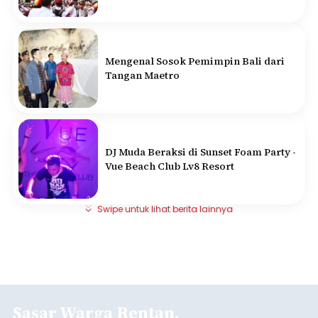
Mengenal Sosok Pemimpin Bali dari
Tangan Maetro
DJ Muda Beraksi di Sunset Foam Party -
Vue Beach Club Lv8 Resort
Swipe untuk lihat berita lainnya
Sasar Warga Rentan,