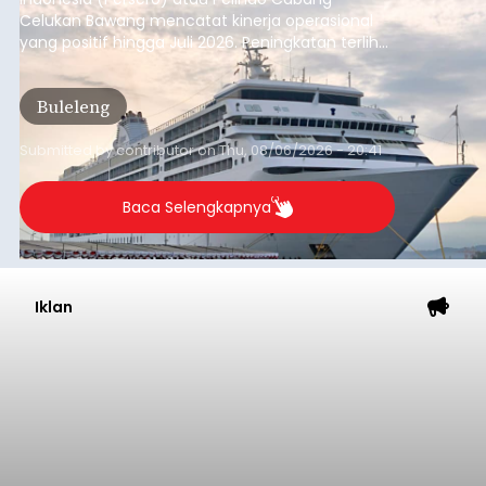
Celukan Bawang mencatat kinerja operasional
yang positif hingga Juli 2026. Peningkatan terlihat
dari arus kapal yang mencapai 1,48 juta Gross
Tonnage (GT), atau tumbuh 12,4 persen
Buleleng
dibandingkan periode yang sama tahun lalu
yang tercatat sebesar 1,32 juta GT.
Submitted by
contributor
on
Thu, 08/06/2026 - 20:41
Baca Selengkapnya
Iklan