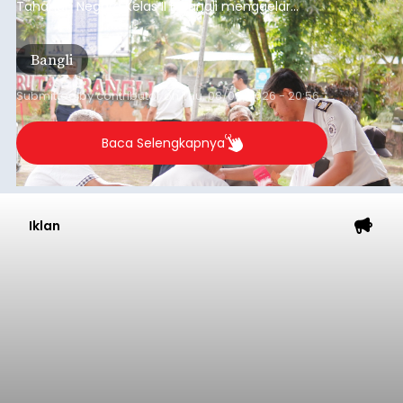
Tahanan Negara Kelas II B Bangli menggelar
kegiatan pemeriksaan kesehatan gratis, Rabu
(6/8/2026).
Bangli
Submitted by
contributor
on
Thu, 08/06/2026 - 20:56
Baca Selengkapnya
Iklan