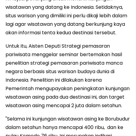
wisatawan yang datang ke Indonesia. Setidaknya,
situs warisan yang dimiliki ini perlu dikaji lebih dalam
lagi agar wisatawan yang datang berkunjung kaya
akan informasi tenta kedua destinasi tersebut.
Untuk itu, Aisten Deputi Strategi pemasaran
pariwisata menggelar seminar bertemakan hasil
penelitian strategi pemasaran pariwisata manca
negara berbasis situs warisan budaya dunia di
Indonesia. Penelitian ini dilakukan karena
Pemerintah mengupayakan peningkatan kunjungan
wisatawan asing pada dua destinasi ini, dan target
wisatawan asing mencapai 2 juta dalam setahun.
"Selama ini kunjungan wisatawan asing ke Borubudur
dalam setahun hanya mencapai 400 ribu, dan ke
pulau Komodo 76 ribu. Ini merupakan indikasi