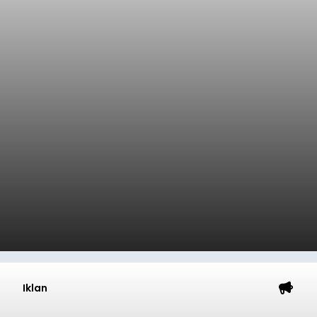
Iklan