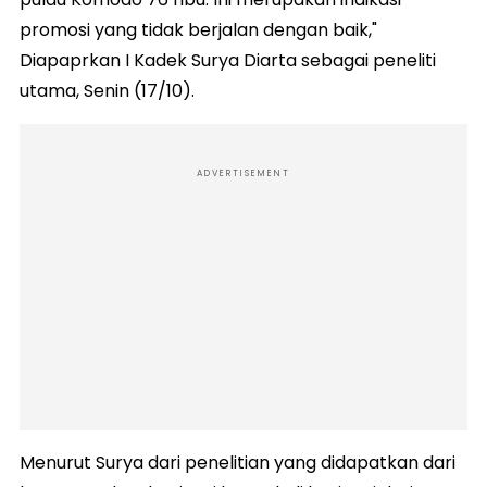
promosi yang tidak berjalan dengan baik,"
Diapaprkan I Kadek Surya Diarta sebagai peneliti
utama, Senin (17/10).
ADVERTISEMENT
Menurut Surya dari penelitian yang didapatkan dari