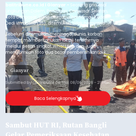
balitribune.co.id I Gianyar -
Seorang pria asal
Lingkungan Dalem, Pemogan, Denpasar Selatan,
Kota Denpasar, yang diketahui bernama I Kadek
Dedi Wiranata (35), ditemukan tidak bernyawa di
pesisir Pantai Purnama, Sukawati.
Sebelum ditemukan meninggal dunia, korban
sempat memberitahukan lokasi terakhirnya
melalui pesan singkat WhatsApp dan juga
mengirimkan foto dua botol pembersih lantai ke
istrinya.
Gianyar
Submitted by
contributor
on
Thu, 08/06/2026 - 21:06
Baca Selengkapnya
Sambut HUT RI, Rutan Bangli
Gelar Pemeriksaan Kesehatan