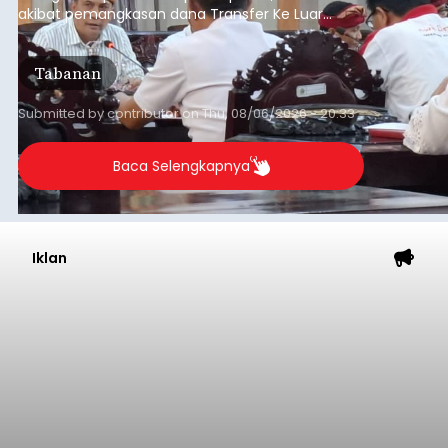
akibat pemangkasan dana Transfer Ke Luar
Daerah (TKD) dari pemerintah pusat.
Tabanan
Submitted by
contributor
on
Thu, 08/06/2026 - 20:33
Baca Selengkapnya
Iklan