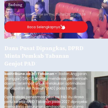
Badung
Submitted by
contributor
on
Thu, 08/06/2026 - 20:38
Baca Selengkapnya
Dana Pusat Dipangkas, DPRD
Minta Pemkab Tabanan
Genjot PAD
balitribune.co.id I Tabanan -
Badan Anggaran
(Banggar) DPRD Tabanan mendesak pemerintah
daerah setempat untuk melakukan optimalisasi
Pendapatan Asli Daerah (PAD) pada tahun
anggaran 2027.
Optimalisasi penerimaan dari sisi PAD itu dirasa
perlu karena APBD Tabanan pada 2027 diproyeksi
mengalami penurunan pendapatan, terutama