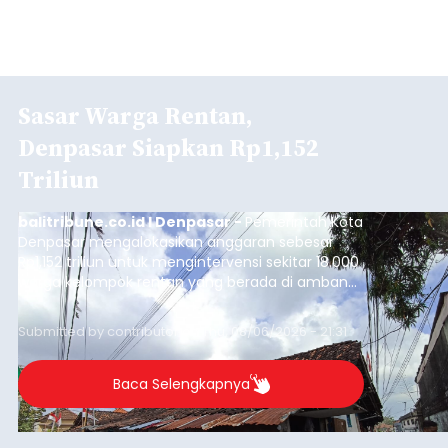
Sasar Warga Rentan,
Denpasar Siapkan Rp1,152
Triliun
balitribune.co.id I Denpasar -
Pemerintah Kota
Denpasar mengalokasikan anggaran sebesar
Rp1,152 triliun untuk mengintervensi sekitar 18.000
warga kelompok rentan yang berada di ambang
garis kemiskinan. Langkah strategis ini diambil
guna menjaga masyarakat yang berada pada
Submitted by
contributor
on
Thu, 08/06/2026 - 21:31
kelompok desil 5 dan 6 tersebut agar tidak
merosot ke kategori miskin.
Baca Selengkapnya