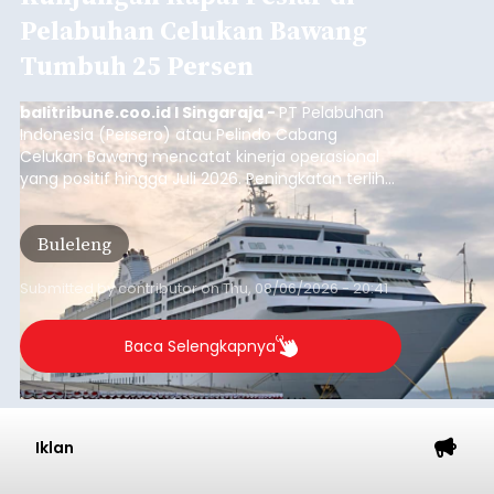
Pelabuhan Celukan Bawang
Tumbuh 25 Persen
balitribune.coo.id I Singaraja -
PT Pelabuhan
Indonesia (Persero) atau Pelindo Cabang
Celukan Bawang mencatat kinerja operasional
yang positif hingga Juli 2026. Peningkatan terlihat
dari arus kapal yang mencapai 1,48 juta Gross
Tonnage (GT), atau tumbuh 12,4 persen
Buleleng
dibandingkan periode yang sama tahun lalu
yang tercatat sebesar 1,32 juta GT.
Submitted by
contributor
on
Thu, 08/06/2026 - 20:41
Baca Selengkapnya
Iklan