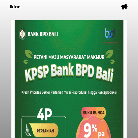
Iklan