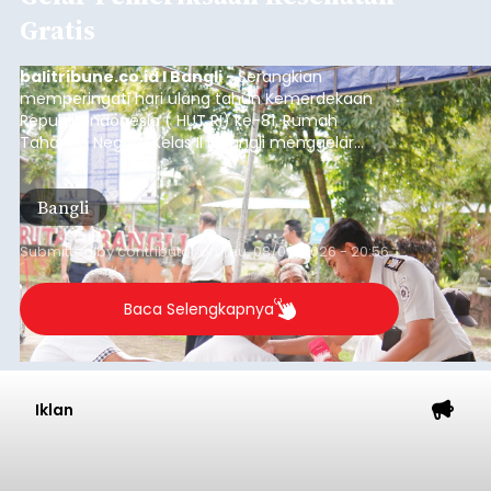
Gratis
balitribune.co.id I Bangli -
Serangkian
memperingati hari ulang tahun Kemerdekaan
Republik Indonesia ( HUT RI) ke-81, Rumah
Tahanan Negara Kelas II B Bangli menggelar
kegiatan pemeriksaan kesehatan gratis, Rabu
(6/8/2026).
Bangli
Submitted by
contributor
on
Thu, 08/06/2026 - 20:56
Baca Selengkapnya
Iklan