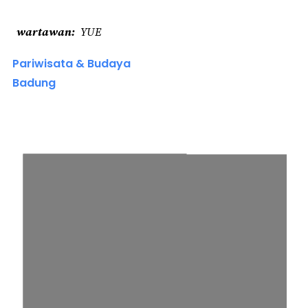
wartawan
YUE
Pariwisata & Budaya
Badung