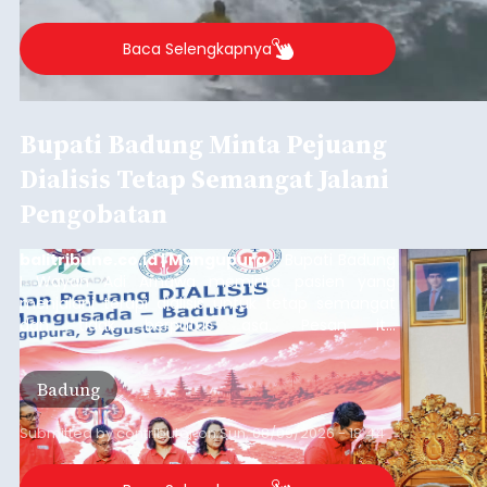
Baca Selengkapnya
Bupati Badung Minta Pejuang
Dialisis Tetap Semangat Jalani
Pengobatan
balitribune.co.id | Mangupura
- Bupati Badung
I Wayan Adi Arnawa meminta pasien yang
menjalani terapi dialisis untuk tetap semangat
dan tidak berputus asa. Pesan itu
disampaikannya saat menghadiri Sarasehan
Pejuang Dialisis yang digelar RSD Mangusada di
Badung
Ruang Kertha Gosana, Puspem Badung, Minggu
(9/8/2026).
Submitted by
contributor
on
Sun, 08/09/2026 - 18:44