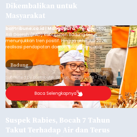
Dikembalikan untuk
Masyarakat
balitribune.co.id | Mangupura
- Pendapatan
Asli Daerah (PAD) Kabupaten Badung terus
menunjukkan tren positif. Hingga akhir Juli 2026,
realisasi pendapatan daerah telah mencapai
Rp4,1 triliun atau rata-rata sekitar Rp730 miliar
per bulan, meningkat signifikan dibandingkan
Badung
rata-rata penerimaan sebelumnya yang berkisar
Rp350 miliar hingga Rp400 miliar per bulan.
Submitted by
contributor
on
Sun, 08/09/2026 - 17:37
Baca Selengkapnya
Suspek Rabies, Bocah 7 Tahun
Takut Terhadap Air dan Terus