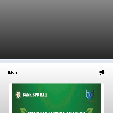
Iklan