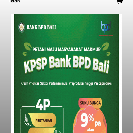
Iklan