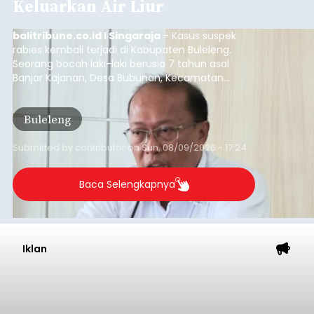
Keluarkan Air Liur
balitribune.co.id I Singaraja
- Kasus suspek
rabies kembali terjadi di Kabupaten Buleleng.
Seorang bocah laki-laki berusia 7 tahun asal
Banjar Kajanan, Desa Bubunan, Kecamatan
Seririt, dilaporkan mengalami gejala khas rabies
setelah sebelumnya digigit anjing pada awal Juni
Buleleng
2026.
Submitted by
contributor
on
Sun, 08/09/2026 - 17:24
Baca Selengkapnya
Iklan