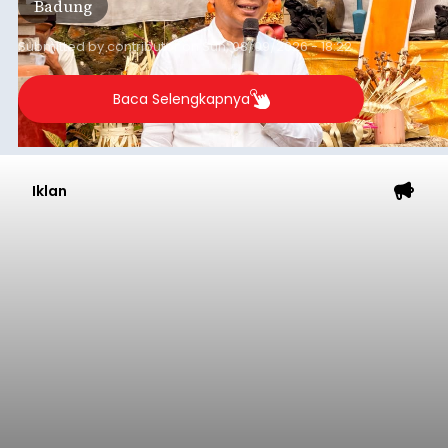
Badung
rata-rata penerimaan sebelumnya yang berkisar
Rp350 miliar hingga Rp400 miliar per bulan.
Submitted by
contributor
on
Sun, 08/09/2026 - 18:22
Baca Selengkapnya
Iklan