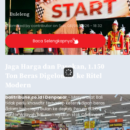
HUT ke-81 Kemerdekaan Republik Indonesia.
Lomba resmi dimulai dari Lapangan Sepak Bola
Buleleng
Desa Celukan Bawang, Sabtu (8/8/2026) malam.
Submitted by
contributor
on
Sun, 08/09/2026 - 18:32
Baca Selengkapnya
Jaga Harga dan Pasokan, 1.150
Ton Beras Digelontor ke Ritel
Modern
balitribune.co.id I Denpasar
- Masyarakat Bali
tidak perlu khawatir terhadap ketersediaan beras
dalam beberapa bulan ke depan. Perum BULOG
Kantor Wilayah Bali memastikan stok Cadangan
Beras Pemerintah (CBP) masih dalam kondisi
aman, bahkan diproyeksikan mampu memenuhi