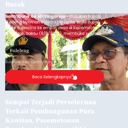
Rusak
balitribune.co.id I Singaraja -
Blusukan Bupati
Buleleng Nyoman Sutjidra bersama Wakil Bupati
Gede Supriatna ke empat desa di Kecamatan
Gerokgak, Sabtu (8/8/2026), membuka sejumlah
persoalan yang masih dihadapi masyarakat. Dari
jalan desa yang rusak hingga potensi pertanian
Buleleng
yang belum optimal, semuanya menjadi
perhatian pemerintah daerah.
Submitted by
contributor
on
Sun, 08/09/2026 - 18:16
Baca Selengkapnya
Sempat Terjadi Perseteruan
Terkait Pembangunan Pura
Kawitan, Pasemetonan