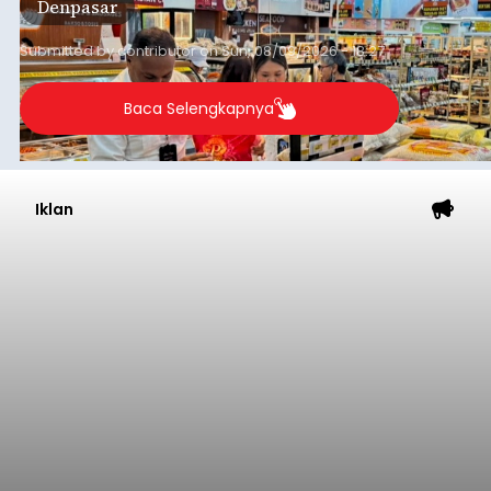
Denpasar
kebutuhan masyarakat hingga sekitar 10 bulan.
Submitted by
contributor
on
Sun, 08/09/2026 - 18:27
Baca Selengkapnya
Iklan