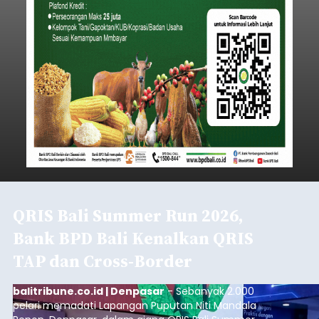
QRIS Bali Summer Run 2026,
Bank BPD Bali Kenalkan QRIS
TAP dan Cross-Border
balitribune.co.id | Denpasar
- Sebanyak 2.000
pelari memadati Lapangan Puputan Niti Mandala