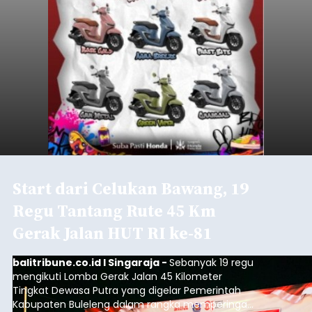
Start dari Celukan Bawang, 19
Regu Tantang Rute 45 Km
Gerak Jalan HUT RI ke-81
balitribune.co.id I Singaraja -
Sebanyak 19 regu
mengikuti Lomba Gerak Jalan 45 Kilometer
Tingkat Dewasa Putra yang digelar Pemerintah
Kabupaten Buleleng dalam rangka memperingati