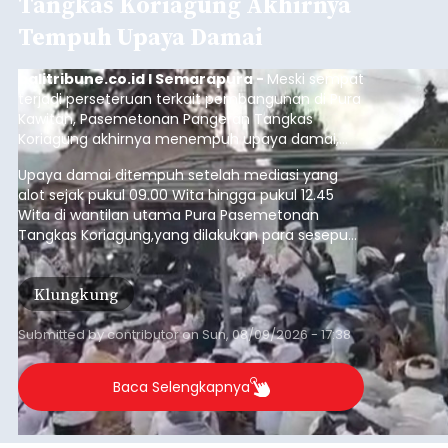
Tangkas Koriagung Akhirnya
Tempuh Upaya Damai
balitribune.co.id I Semarapura -
Meski sempat
terjadi perseteruan terkait pembangunan di Pura
Kawitan, Pasemetonan Pangeran Tangkas
Koriagung akhirnya menempuh upaya damai,
pada Minggu (9/8/2026).
Upaya damai ditempuh setelah mediasi yang
alot sejak pukul 09.00 Wita hingga pukul 12.45
Wita di wantilan utama Pura Pasemetonan
Tangkas Koriagung,yang dilakukan para sesepuh
kedua belah pihak yang berseberangan.
Klungkung
Submitted by
contributor
on
Sun, 08/09/2026 - 17:38
Baca Selengkapnya