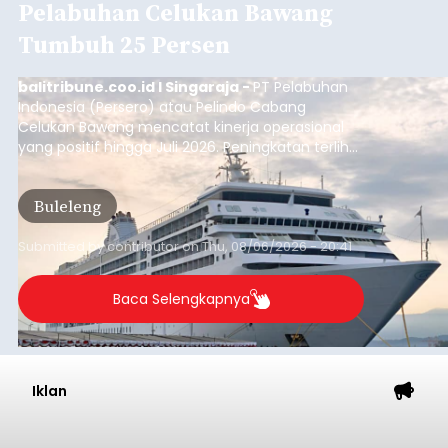
Pelabuhan Celukan Bawang
Tumbuh 25 Persen
balitribune.coo.id I Singaraja -
PT Pelabuhan
Indonesia (Persero) atau Pelindo Cabang
Celukan Bawang mencatat kinerja operasional
yang positif hingga Juli 2026. Peningkatan terlihat
dari arus kapal yang mencapai 1,48 juta Gross
Tonnage (GT), atau tumbuh 12,4 persen
Buleleng
dibandingkan periode yang sama tahun lalu
yang tercatat sebesar 1,32 juta GT.
Submitted by
contributor
on
Thu, 08/06/2026 - 20:41
Baca Selengkapnya
Iklan