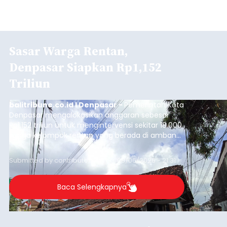
Sasar Warga Rentan,
Denpasar Siapkan Rp1,152
Triliun
balitribune.co.id I Denpasar -
Pemerintah Kota
Denpasar mengalokasikan anggaran sebesar
Rp1,152 triliun untuk mengintervensi sekitar 18.000
warga kelompok rentan yang berada di ambang
garis kemiskinan. Langkah strategis ini diambil
guna menjaga masyarakat yang berada pada
Submitted by
contributor
on
Thu, 08/06/2026 - 21:31
kelompok desil 5 dan 6 tersebut agar tidak
merosot ke kategori miskin.
Baca Selengkapnya