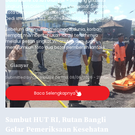
balitribune.co.id I Gianyar -
Seorang pria asal
Lingkungan Dalem, Pemogan, Denpasar Selatan,
Kota Denpasar, yang diketahui bernama I Kadek
Dedi Wiranata (35), ditemukan tidak bernyawa di
pesisir Pantai Purnama, Sukawati.
Sebelum ditemukan meninggal dunia, korban
sempat memberitahukan lokasi terakhirnya
melalui pesan singkat WhatsApp dan juga
mengirimkan foto dua botol pembersih lantai ke
istrinya.
Gianyar
Submitted by
contributor
on
Thu, 08/06/2026 - 21:06
Baca Selengkapnya
Sambut HUT RI, Rutan Bangli
Gelar Pemeriksaan Kesehatan