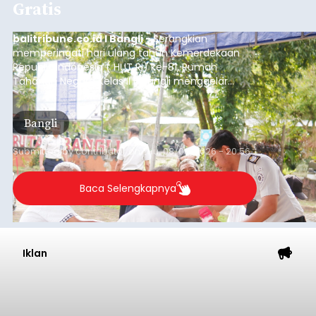
Gratis
balitribune.co.id I Bangli -
Serangkian
memperingati hari ulang tahun Kemerdekaan
Republik Indonesia ( HUT RI) ke-81, Rumah
Tahanan Negara Kelas II B Bangli menggelar
kegiatan pemeriksaan kesehatan gratis, Rabu
(6/8/2026).
Bangli
Submitted by
contributor
on
Thu, 08/06/2026 - 20:56
Baca Selengkapnya
Iklan