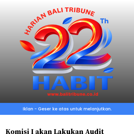
Skip
to
main
content
Iklan - Geser ke atas untuk melanjutkan.
Komisi I akan Lakukan Audit