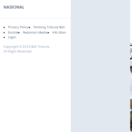
NASIONAL
Privacy Policy
Tentang Tribune Bali
Footer
Kontak
Pedoman Media
Info Iklan
Login
Copyright © 2024 Bali Tribune,
All Right Reserved.