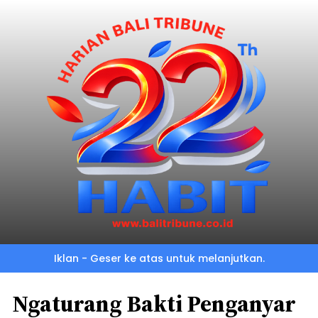
Iklan - Geser ke atas untuk melanjutkan.
Ngaturang Bakti Penganyar