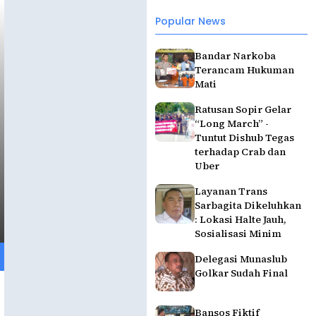
Popular News
Bandar Narkoba
Terancam Hukuman
Mati
Ratusan Sopir Gelar
“Long March” -
Tuntut Dishub Tegas
terhadap Crab dan
Uber
Layanan Trans
Sarbagita Dikeluhkan
: Lokasi Halte Jauh,
Sosialisasi Minim
Delegasi Munaslub
Golkar Sudah Final
Bansos Fiktif