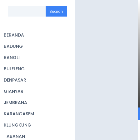
Skip
to
Search
main
content
BERANDA
Main
BADUNG
navigation
BANGLI
BULELENG
DENPASAR
GIANYAR
JEMBRANA
KARANGASEM
KLUNGKUNG
TABANAN