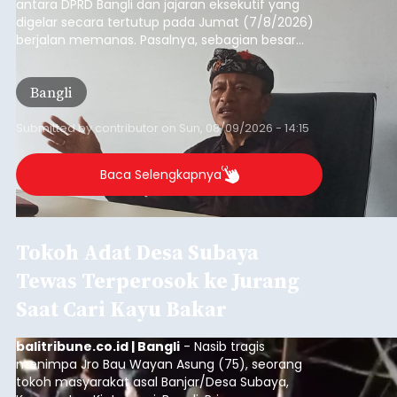
antara DPRD Bangli dan jajaran eksekutif yang
digelar secara tertutup pada Jumat (7/8/2026)
berjalan memanas. Pasalnya, sebagian besar
dana hibah yang bersumber dari pokok-pokok
pikiran (pokok-pokok pikiran/pokir) dewan hasil
Bangli
penjaringan aspirasi masyarakat saat reses tak
kunjung cair.
Submitted by
contributor
on
Sun, 08/09/2026 - 14:15
Baca Selengkapnya
Tokoh Adat Desa Subaya
Tewas Terperosok ke Jurang
Saat Cari Kayu Bakar
balitribune.co.id | Bangli
- Nasib tragis
menimpa Jro Bau Wayan Asung (75), seorang
tokoh masyarakat asal Banjar/Desa Subaya,