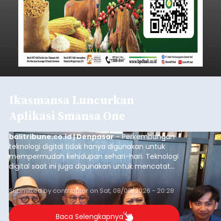
Ikasmansa Luncurkan
Aplikasi Smansa One
balitribune.co.id | Denpasar
- Perkembangan
teknologi digital tidak hanya digunakan untuk
mempermudah kehidupan sehari-hari. Teknologi
digital saat ini juga digunakan untuk mencatat
dan mengelola data base alumni dari suatu
sekolah, salah satunya adalah alumni SMA 1
Submitted by
contributor
on
Sat, 08/08/2026 - 20:28
Denpasar.
Baca Selengkapnya