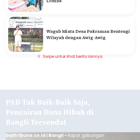
Lomba
Wagub Minta Desa Pakraman Bentengi
Wilayah dengan Awig-Awig
Swipe untuk lihat berita lainnya
PAD Tak Baik-Baik Saja,
Pencairan Dana Hibah di
Bangli Tersendat
balitribune.co.id | Bangli -
Rapat gabungan