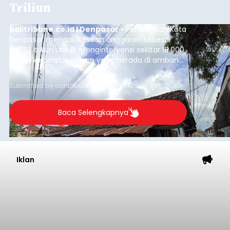
Triliun
balitribune.co.id I Denpasar -
Pemerintah Kota
Denpasar mengalokasikan anggaran sebesar
Rp1,152 triliun untuk mengintervensi sekitar 18.000
warga kelompok rentan yang berada di ambang
garis kemiskinan. Langkah strategis ini diambil
guna menjaga masyarakat yang berada pada
Submitted by
contributor
on
Thu, 08/06/2026 - 21:31
kelompok desil 5 dan 6 tersebut agar tidak
merosot ke kategori miskin.
Baca Selengkapnya
Iklan