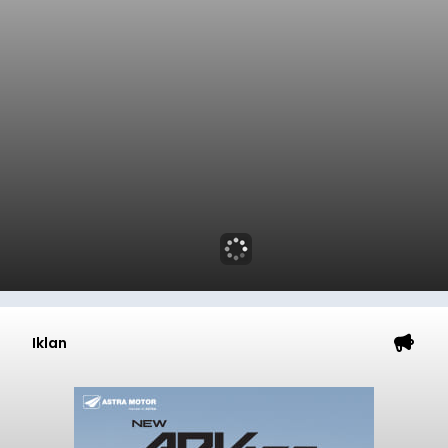
Iklan