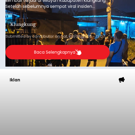
kembali terjadi di wilayah Kabupaten Klungkung.
Setelah sebelumnya sempat viral insiden
keributan di barat Pasar Galiran, peristiwa serupa
kini menimpa seorang pemuda asal Kabupaten
Klungkung
Sumba Barat Daya (SBD), Nusa Tenggara Timur
(NTT).
Submitted by
contributor
on
Sat, 08/08/2026 - 13:07
Baca Selengkapnya
Iklan