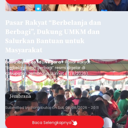
Pasar Rakyat “Berbelanja dan
Berbagi”, Dukung UMKM dan
Salurkan Bantuan untuk
Masyarakat
balitribune.co.id | Negara
- Pasar Rakyat
“Berbelanja dan Berbagi” resmi digelar di
Kabupaten Jembrana, Jumat (7/8/2026).
Kegiatan yang digelar Gedung Kesenian Ir.
Soekarno ini memadukan pemberdayaan
ekonomi masyarakat dengan aksi sosial tersebut
Jembrana
mendapat antusiasme tinggi dan mencatat nilai
transaksi mencapai Rp672.733.200.
Submitted by
contributor
on
Sat, 08/08/2026 - 20:11
Baca Selengkapnya