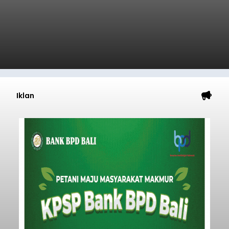
Iklan