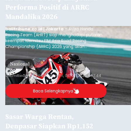
Performa Positif di ARRC
Mandalika 2026
balitribune.co.id | Jakarta
– Astra Honda
Racing Team (AHRT) siap menghadapi putaran
keempat Idemitsu FIM Asia Road Racing
Championship (ARRC) 2026 yang akan
berlangsung di Pertamina Mandalika
International Circuit, Lombok, Nusa Tenggara
Nasional
Barat, pada 7–9 Agustus 2026.
Submitted by
contributor
on
Fri, 08/07/2026 - 07:44
Baca Selengkapnya
Sasar Warga Rentan,
Denpasar Siapkan Rp1,152