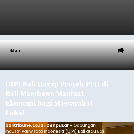
Iklan
GIPI Bali Harap Proyek PFII di
Bali Membawa Manfaat
Ekonomi bagi Masyarakat
Lokal
balitribune.co.id | Denpasar -
Gabungan
Industri Pariwisata Indonesia (GIPI) Bali atau Bali