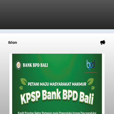
Iklan