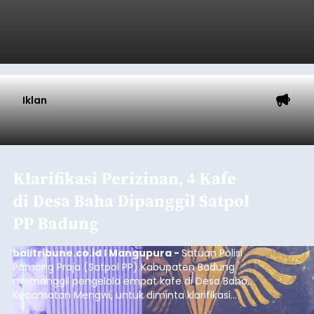
Iklan
Klarifikasi Perizinan, 4 Kafe
di Desa Baha Dipanggil Satpol
PP Badung
balitribune.co.id I Mangupura -
Satuan Polisi
Pamong Praja (Satpol PP) Kabupaten Badung
memanggil pengelola empat kafe di Desa Baha,
Kecamatan Mengwi, untuk diminta klarifikasi
terkait kelengkapan perizinan usaha pada Kamis