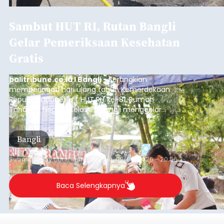
Sambut HUT RI, Rutan Bangli
Gelar Pemeriksaan Kesehatan
Gratis
balitribune.co.id I Bangli -
Serangkian
memperingati hari ulang tahun Kemerdekaan
Republik Indonesia ( HUT RI) ke-81, Rumah
Tahanan Negara Kelas II B Bangli menggelar
kegiatan pemeriksaan kesehatan gratis, Rabu
(6/8/2026).
Bangli
Submitted by
contributor
on
Thu, 08/06/2026 - 20:56
Baca Selengkapnya