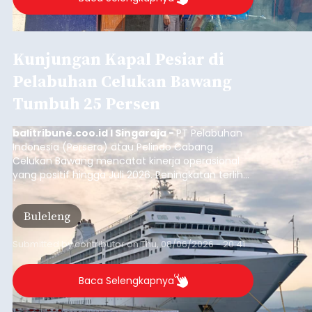
Kunjungan Kapal Pesiar di
Pelabuhan Celukan Bawang
Tumbuh 25 Persen
balitribune.coo.id I Singaraja -
PT Pelabuhan
Indonesia (Persero) atau Pelindo Cabang
Celukan Bawang mencatat kinerja operasional
yang positif hingga Juli 2026. Peningkatan terlihat
dari arus kapal yang mencapai 1,48 juta Gross
Tonnage (GT), atau tumbuh 12,4 persen
Buleleng
dibandingkan periode yang sama tahun lalu
yang tercatat sebesar 1,32 juta GT.
Submitted by
contributor
on
Thu, 08/06/2026 - 20:41
Baca Selengkapnya