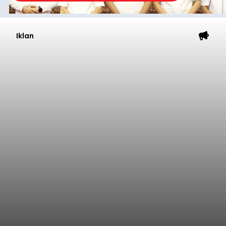
Belanja 2027 Tembus Rp14
Triliun, DPRD Badung Wanti-
wanti Pemerintah Kelola
Anggaran Secara Cermat
balitribune.co.id | Mangupura
- DPRD Badung
bersama Pemerintah Kabupaten Badung
menyepakati Nota Kesepakatan Kebijakan
Umum APBD (KUA) dan Prioritas Plafon Anggaran
Sementara (PPAS) Tahun Anggaran 2027 dalam
rapat paripurna yang digelar di Gedung DPRD
Badung
Badung, Kamis (6/8/2026).
Submitted by
contributor
on
Thu, 08/06/2026 - 20:27
Baca Selengkapnya