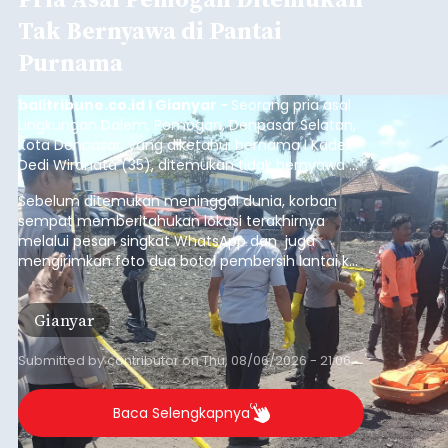
Tak Bernyawa di Pantai
Purnama
balitribune.co.id I Gianyar -
Seorang pria asal
Lingkungan Dalem, Pemogan, Denpasar Selatan,
Kota Denpasar, yang diketahui bernama I Kadek
Dedi Wiranata (35), ditemukan tidak bernyawa di
pesisir Pantai Purnama, Sukawati.
Sebelum ditemukan meninggal dunia, korban
sempat memberitahukan lokasi terakhirnya
melalui pesan singkat WhatsApp dan juga
mengirimkan foto dua botol pembersih lantai ke
istrinya.
Gianyar
Submitted by
contributor
on
Thu, 08/06/2026 - 21:06
Baca Selengkapnya