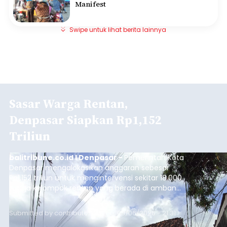
Manifest
Swipe untuk lihat berita lainnya
Sasar Warga Rentan,
Denpasar Siapkan Rp1,152
Triliun
balitribune.co.id I Denpasar -
Pemerintah Kota
Denpasar mengalokasikan anggaran sebesar
Rp1,152 triliun untuk mengintervensi sekitar 18.000
warga kelompok rentan yang berada di ambang
garis kemiskinan. Langkah strategis ini diambil
guna menjaga masyarakat yang berada pada
Submitted by
contributor
on
Thu, 08/06/2026 - 21:31
kelompok desil 5 dan 6 tersebut agar tidak