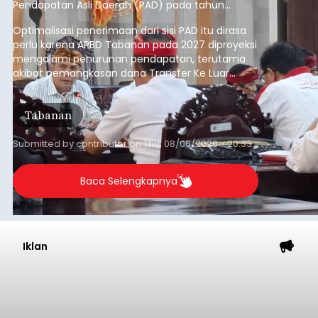
Pendapatan Asli Daerah (PAD) pada tahun
anggaran 2027.
Optimalisasi penerimaan dari sisi PAD itu dirasa
perlu karena APBD Tabanan pada 2027 diproyeksi
mengalami penurunan pendapatan, terutama
akibat pemangkasan dana Transfer Ke Luar
Daerah (TKD) dari pemerintah pusat.
Tabanan
Submitted by
contributor
on
Thu, 08/06/2026 - 20:33
Baca Selengkapnya
Iklan