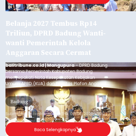
Diduga Ilegal, Satpol PP
Hentikan Aktivitas
Pengerukan Lahan di
Temukus
balitribune.co.id I Singaraja -
Pemerintah
Kabupaten Buleleng menghentikan aktivitas
pengerukan lahan di Banjar Dinas Bingin Banjah,
Desa Temukus, Kecamatan Banjar, setelah
ditemukan indikasi kegiatan pengambilan
material yang tidak sesuai dengan peruntukan
Buleleng
kawasan.
Submitted by
contributor
on
Thu, 08/06/2026 - 20:29
Baca Selengkapnya