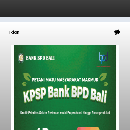
Iklan