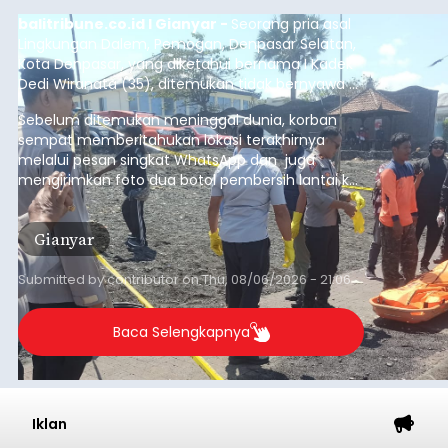
balitribune.co.id I Gianyar -
Seorang pria asal
Lingkungan Dalem, Pemogan, Denpasar Selatan,
Kota Denpasar, yang diketahui bernama I Kadek
Dedi Wiranata (35), ditemukan tidak bernyawa di
pesisir Pantai Purnama, Sukawati.
Sebelum ditemukan meninggal dunia, korban
sempat memberitahukan lokasi terakhirnya
melalui pesan singkat WhatsApp dan juga
mengirimkan foto dua botol pembersih lantai ke
istrinya.
Gianyar
Submitted by
contributor
on
Thu, 08/06/2026 - 21:06
Baca Selengkapnya
Iklan