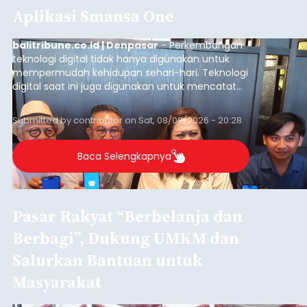
Aplikasi Smansa One
balitribune.co.id | Denpasar
- Perkembangan
teknologi digital tidak hanya digunakan untuk
mempermudah kehidupan sehari-hari. Teknologi
digital saat ini juga digunakan untuk mencatat
dan mengelola data base alumni dari suatu
sekolah, salah satunya adalah alumni SMA 1
Submitted by
contributor
on
Sat, 08/08/2026 - 20:28
Denpasar.
Baca Selengkapnya
Pasar Rakyat “Berbelanja dan
Berbagi”, Dukung UMKM dan
Salurkan Bantuan untuk
Masyarakat