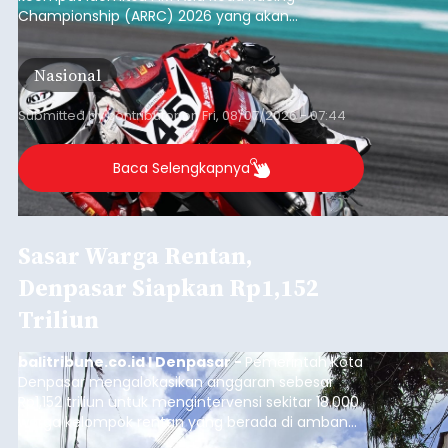
Championship (ARRC) 2026 yang akan
berlangsung di Pertamina Mandalika
International Circuit, Lombok, Nusa Tenggara
Nasional
Barat, pada 7–9 Agustus 2026.
Submitted by
contributor
on
Fri, 08/07/2026 - 07:44
Baca Selengkapnya
Sasar Warga Rentan,
Denpasar Siapkan Rp1,152
Triliun
balitribune.co.id I Denpasar -
Pemerintah Kota
Denpasar mengalokasikan anggaran sebesar
Rp1,152 triliun untuk mengintervensi sekitar 18.000
warga kelompok rentan yang berada di ambang
garis kemiskinan. Langkah strategis ini diambil