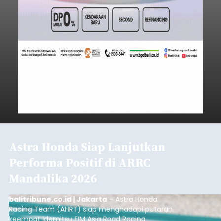
Astra Honda Siap Lanjutkan
Performa Positif di ARRC
Mandalika 2026
balitribune.co.id | Jakarta
– Astra Honda
Racing Team (AHRT) siap menghadapi putaran
keempat Idemitsu FIM Asia Road Racing