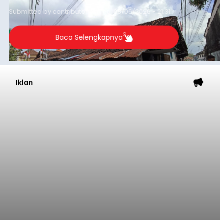
guna menjaga masyarakat yang berada pada
Submitted by
contributor
on
Thu, 08/06/2026 - 21:31
kelompok desil 5 dan 6 tersebut agar tidak
merosot ke kategori miskin.
Baca Selengkapnya
Iklan