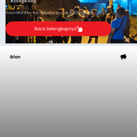
Klungkung
Sumba Barat Daya (SBD), Nusa Tenggara Timur
(NTT).
Submitted by
contributor
on
Sat, 08/08/2026 - 13:07
Baca Selengkapnya
Iklan