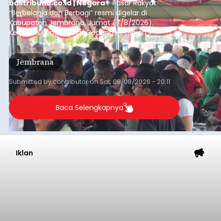
balitribune.co.id | Negara
- Pasar Rakyat
“Berbelanja dan Berbagi” resmi digelar di
Kabupaten Jembrana, Jumat (7/8/2026).
Kegiatan yang digelar Gedung Kesenian Ir.
Soekarno ini memadukan pemberdayaan
ekonomi masyarakat dengan aksi sosial tersebut
Jembrana
mendapat antusiasme tinggi dan mencatat nilai
transaksi mencapai Rp672.733.200.
Submitted by
contributor
on
Sat, 08/08/2026 - 20:11
Baca Selengkapnya
Iklan