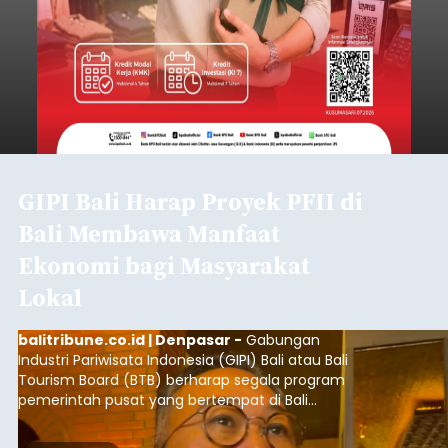
GIPI Bali Harap Proyek PFII di
Bali Membawa Manfaat
Ekonomi bagi Masyarakat
Lokal
balitribune.co.id | Denpasar -
Gabungan
Industri Pariwisata Indonesia (GIPI) Bali atau Bali
Tourism Board (BTB) berharap segala program
pemerintah pusat yang bertempat di Bali
membawa dampak positif bagi masyarakat lokal.
"Program pemerintah ini (Bali sebagai Pusat