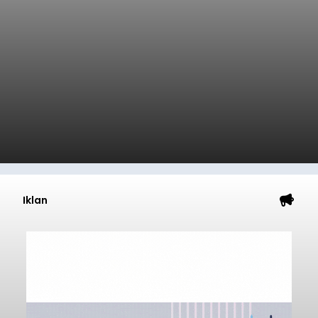
Iklan