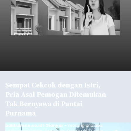
Sempat Cekcok dengan Istri,
Pria Asal Pemogan Ditemukan
Tak Bernyawa di Pantai
Purnama
balitribune.co.id I Gianyar -
Seorang pria asal