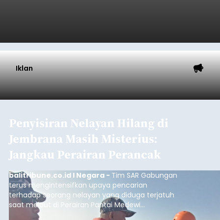
Diduga Ilegal, Satpol PP
Hentikan Aktivitas
Pengerukan Lahan di
Temukus
balitribune.co.id I Singaraja -
Pemerintah
Kabupaten Buleleng menghentikan aktivitas
pengerukan lahan di Banjar Dinas Bingin Banjah,
Desa Temukus, Kecamatan Banjar, setelah
ditemukan indikasi kegiatan pengambilan
material yang tidak sesuai dengan peruntukan
Buleleng
kawasan.
Submitted by
contributor
on
Thu, 08/06/2026 - 20:29