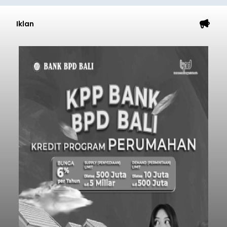
Iklan