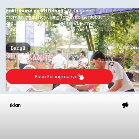
balitribune.co.id I Bangli -
Serangkian
memperingati hari ulang tahun Kemerdekaan
Republik Indonesia ( HUT RI) ke-81, Rumah
Tahanan Negara Kelas II B Bangli menggelar
kegiatan pemeriksaan kesehatan gratis, Rabu
(6/8/2026).
Bangli
Submitted by
contributor
on
Thu, 08/06/2026 - 20:56
Baca Selengkapnya
Iklan