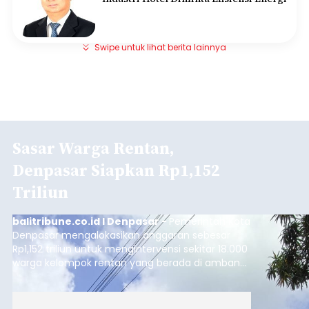
Swipe untuk lihat berita lainnya
Sasar Warga Rentan,
Denpasar Siapkan Rp1,152
Triliun
balitribune.co.id I Denpasar -
Pemerintah Kota
Denpasar mengalokasikan anggaran sebesar
Rp1,152 triliun untuk mengintervensi sekitar 18.000
warga kelompok rentan yang berada di ambang
garis kemiskinan. Langkah strategis ini diambil
guna menjaga masyarakat yang berada pada
kelompok desil 5 dan 6 tersebut agar tidak