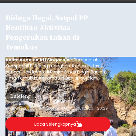
Tabanan
Submitted by
contributor
on
Thu, 08/06/2026 - 20:33
Baca Selengkapnya
Iklan