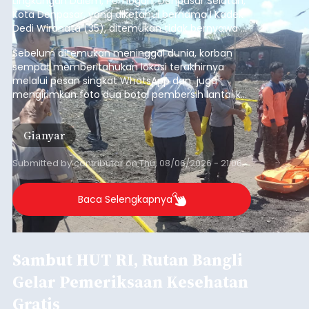
Lingkungan Dalem, Pemogan, Denpasar Selatan,
Kota Denpasar, yang diketahui bernama I Kadek
Dedi Wiranata (35), ditemukan tidak bernyawa di
pesisir Pantai Purnama, Sukawati.
Sebelum ditemukan meninggal dunia, korban
sempat memberitahukan lokasi terakhirnya
melalui pesan singkat WhatsApp dan juga
mengirimkan foto dua botol pembersih lantai ke
istrinya.
Gianyar
Submitted by
contributor
on
Thu, 08/06/2026 - 21:06
Baca Selengkapnya
Sambut HUT RI, Rutan Bangli
Gelar Pemeriksaan Kesehatan
Gratis