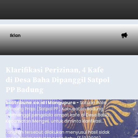
Tumbuh 25 Persen
balitribune.coo.id I Singaraja -
PT Pelabuhan
Indonesia (Persero) atau Pelindo Cabang
Celukan Bawang mencatat kinerja operasional
yang positif hingga Juli 2026. Peningkatan terlihat
dari arus kapal yang mencapai 1,48 juta Gross
Tonnage (GT), atau tumbuh 12,4 persen
Buleleng
dibandingkan periode yang sama tahun lalu
yang tercatat sebesar 1,32 juta GT.
Submitted by
contributor
on
Thu, 08/06/2026 - 20:41
Baca Selengkapnya
Iklan