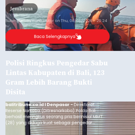
Baca Selengkapnya
Belanja 2027 Tembus Rp14
Triliun, DPRD Badung Wanti-
wanti Pemerintah Kelola
Anggaran Secara Cermat
balitribune.co.id | Mangupura
- DPRD Badung
bersama Pemerintah Kabupaten Badung
menyepakati Nota Kesepakatan Kebijakan
Umum APBD (KUA) dan Prioritas Plafon Anggaran
Sementara (PPAS) Tahun Anggaran 2027 dalam
rapat paripurna yang digelar di Gedung DPRD
Badung
Badung, Kamis (6/8/2026).
Submitted by
contributor
on
Thu, 08/06/2026 - 20:27