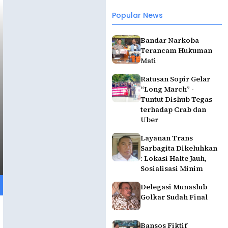
Popular News
Bandar Narkoba
Terancam Hukuman
Mati
Ratusan Sopir Gelar
“Long March” -
Tuntut Dishub Tegas
terhadap Crab dan
Uber
Layanan Trans
Sarbagita Dikeluhkan
: Lokasi Halte Jauh,
Sosialisasi Minim
Delegasi Munaslub
Golkar Sudah Final
Bansos Fiktif