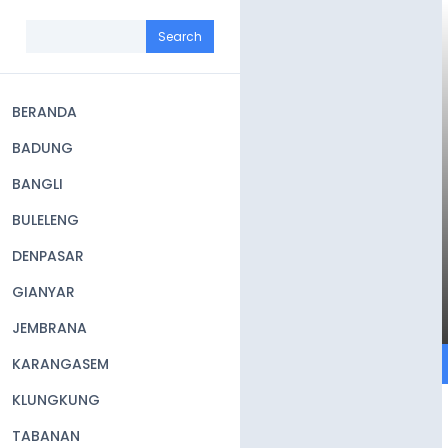
Skip
to
Search
main
content
BERANDA
Main
BADUNG
navigation
BANGLI
BULELENG
DENPASAR
GIANYAR
JEMBRANA
KARANGASEM
KLUNGKUNG
TABANAN