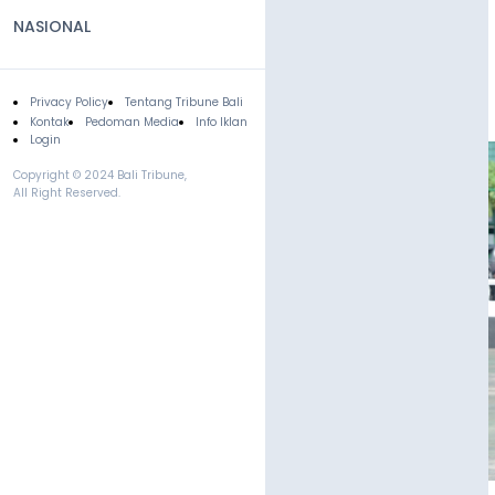
NASIONAL
Privacy Policy
Tentang Tribune Bali
Footer
Kontak
Pedoman Media
Info Iklan
Login
Copyright © 2024 Bali Tribune,
All Right Reserved.