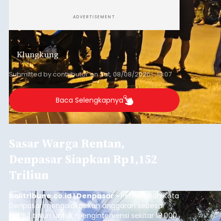
ADVERTISEMENT
Klungkung
Submitted by
contributor
on
Sat, 08/08/2026 - 13:07
Baca Selengkapnya
Sasar Warga Rentan,
Denpasar Siapkan Rp1,152
Triliun
balitribune.co.id I Denpasar -
Pemerintah Kota
Denpasar mengalokasikan anggaran sebesar
Rp1,152 triliun untuk mengintervensi sekitar 18.000