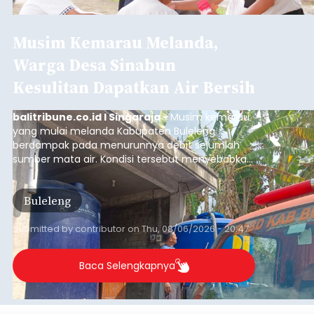
Sambut HUT RI, Rutan Bangli
Gelar Pemeriksaan Kesehatan
Gratis
balitribune.co.id I Bangli -
Serangkian
memperingati hari ulang tahun Kemerdekaan
Republik Indonesia ( HUT RI) ke-81, Rumah
Tahanan Negara Kelas II B Bangli menggelar
kegiatan pemeriksaan kesehatan gratis, Rabu