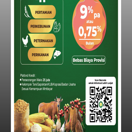
Iklan