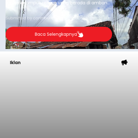
warga kelompok rentan yang berada di ambang
garis kemiskinan. Langkah strategis ini diambil
guna menjaga masyarakat yang berada pada
Submitted by
contributor
on
Thu, 08/06/2026 - 21:31
kelompok desil 5 dan 6 tersebut agar tidak
merosot ke kategori miskin.
Baca Selengkapnya
Iklan