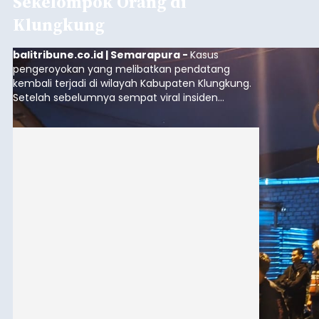
Sekelompok Orang di
Klungkung
balitribune.co.id | Semarapura -
Kasus
pengeroyokan yang melibatkan pendatang
kembali terjadi di wilayah Kabupaten Klungkung.
Setelah sebelumnya sempat viral insiden
keributan di barat Pasar Galiran, peristiwa serupa
kini menimpa seorang pemuda asal Kabupaten
Sumba Barat Daya (SBD), Nusa Tenggara Timur
(NTT).