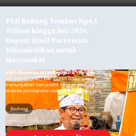
Blusukan di Gerokgak,
Sutjidra Temukan Jalan Desa
Rusak
balitribune.co.id I Singaraja -
Blusukan Bupati
Buleleng Nyoman Sutjidra bersama Wakil Bupati
Gede Supriatna ke empat desa di Kecamatan
Gerokgak, Sabtu (8/8/2026), membuka sejumlah