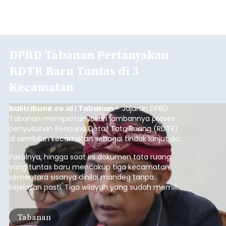
DPRD Tabanan Pertanyakan
RDTR Baru Tuntas di 3
Kecamatan
balitribune.co.id I Tabanan -
Jajaran DPRD
Tabanan mempertanyakan lambannya proses
penyusunan Rencana Detail Tata Ruang (RDTR)
di sembilan kecamatan sebagai tindak lanjut dari
pelaksanaan RTRW.
Pasalnya, hingga saat ini dokumen tata ruang
yang tuntas baru mencakup tiga kecamatan,
sementara sisanya dinilai mandeg tanpa
kejelasan pasti. Tiga wilayah yang sudah memiliki
RDTR tersebut meliputi Kecamatan Kediri,
Tabanan, dan Selemadeg Barat.
Tabanan