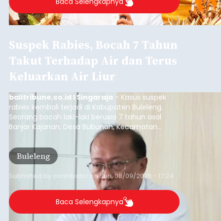
persoalan yang masih dihadapi masyarakat. Dari
jalan desa yang rusak hingga potensi pertanian
Buleleng
yang belum optimal, semuanya menjadi
perhatian pemerintah daerah.
Submitted by
contributor
on
Sun, 08/09/2026 - 18:16
Baca Selengkapnya
Sempat Terjadi Perseteruan
Terkait Pembangunan Pura
Kawitan, Pasemetonan
Tangkas Koriagung Akhirnya
Tempuh Upaya Damai
balitribune.co.id I Semarapura -
Meski sempat
terjadi perseteruan terkait pembangunan di Pura
Kawitan, Pasemetonan Pangeran Tangkas