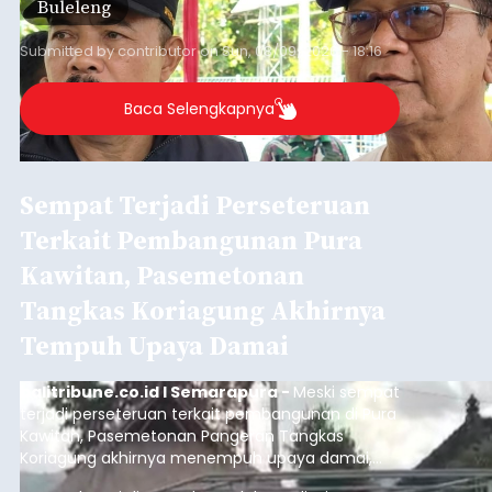
Juli 2026, PAD Badung Tembus
Rp4,1 Triliun
balitribune.co.id I Mangupura -
Pendapatan
Asli Daerah (PAD) Kabupaten Badung terus
menunjukkan tren positif. Hingga akhir Juli 2026,
realisasi pendapatan daerah telah mencapai
Rp4,1 triliun atau rata-rata sekitar Rp730 miliar
per bulan, meningkat signifikan dibandingkan
Badung
rata-rata penerimaan sebelumnya yang berkisar
Rp350 miliar hingga Rp400 miliar per bulan.
Submitted by
contributor
on
Sun, 08/09/2026 - 18:22
Baca Selengkapnya
Iklan