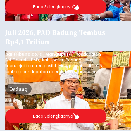
tidak perlu khawatir terhadap ketersediaan beras
dalam beberapa bulan ke depan. Perum BULOG
Kantor Wilayah Bali memastikan stok Cadangan
Beras Pemerintah (CBP) masih dalam kondisi
aman, bahkan diproyeksikan mampu memenuhi
Denpasar
kebutuhan masyarakat hingga sekitar 10 bulan.
Submitted by
contributor
on
Sun, 08/09/2026 - 18:27
Baca Selengkapnya
Iklan