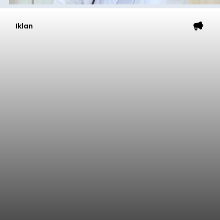
Koriagung akhirnya menempuh upaya damai,
pada Minggu (9/8/2026).
Upaya damai ditempuh setelah mediasi yang
alot sejak pukul 09.00 Wita hingga pukul 12.45
Wita di wantilan utama Pura Pasemetonan
Tangkas Koriagung,yang dilakukan para sesepuh
kedua belah pihak yang berseberangan.
Klungkung
Submitted by
contributor
on
Sun, 08/09/2026 - 17:38
Baca Selengkapnya
Iklan