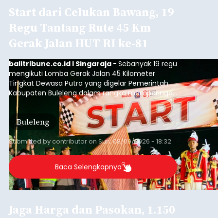
Iklan