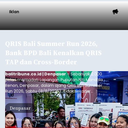
balitribune.co.id I Singaraja -
Sebanyak 19 regu
mengikuti Lomba Gerak Jalan 45 Kilometer
Tingkat Dewasa Putra yang digelar Pemerintah
Kabupaten Buleleng dalam rangka memperingati
HUT ke-81 Kemerdekaan Republik Indonesia.
Lomba resmi dimulai dari Lapangan Sepak Bola
Buleleng
Desa Celukan Bawang, Sabtu (8/8/2026) malam.
Submitted by
contributor
on
Sun, 08/09/2026 - 18:32
Baca Selengkapnya
Jaga Harga dan Pasokan, 1.150
Ton Beras Digelontor ke Ritel
Modern
balitribune.co.id I Denpasar
- Masyarakat Bali