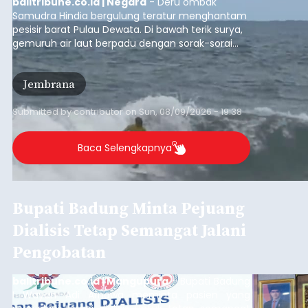
Ombak Terbaik dan
Menantang, Pantai Medewi
Jadi Magnet Surfing Dunia
balitribune.co.id | Negara
- Deru ombak