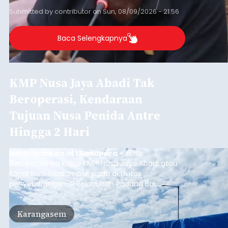
Submitted by
contributor
on
Sun, 08/09/2026 - 21:56
Baca Selengkapnya
KMP Nusa Jaya Abadi Tak
Beroperasi, Kendaraan
Tujuan Nusa Penida Antre
Hingga 2 Hari
balitribune.co.id I Amlapura -
Tidak
beroperasinya kapal KMP. Nusa Jaya Abadi atau
Kapal Roro berdampak pada aktivitas
penyeberangan di Pelabuhan Padang Bai,
Karangasem. Puluhan kendaraan truk, Pick Up
dan kendaraan pribadi harus antre lebih dari dua
Karangasem
hari di Pelabuhan Padang Bai, untuk bisa
menyeberang ke Nusa Penida, karena rute