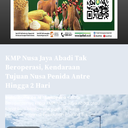
KMP Nusa Jaya Abadi Tak
Beroperasi, Kendaraan
Tujuan Nusa Penida Antre
Hingga 2 Hari
balitribune.co.id I Amlapura -
Tidak
beroperasinya kapal KMP. Nusa Jaya Abadi atau
Kapal Roro berdampak pada aktivitas
penyeberangan di Pelabuhan Padang Bai,
Karangasem. Puluhan kendaraan truk, Pick Up
dan kendaraan pribadi harus antre lebih dari dua