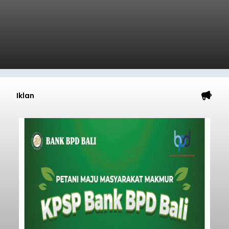
Iklan