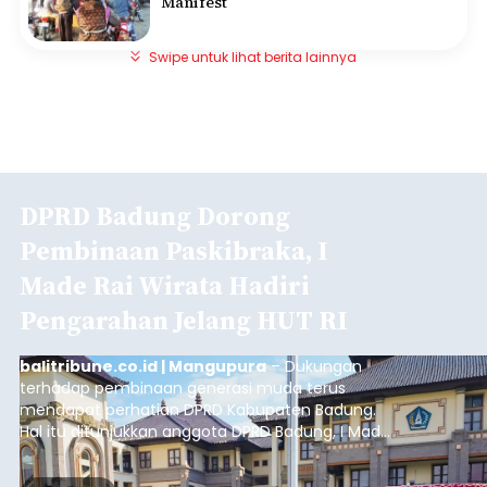
Manifest
Swipe untuk lihat berita lainnya
DPRD Badung Dorong
Pembinaan Paskibraka, I
Made Rai Wirata Hadiri
Pengarahan Jelang HUT RI
balitribune.co.id | Mangupura
– Dukungan
terhadap pembinaan generasi muda terus
mendapat perhatian DPRD Kabupaten Badung.
Hal itu ditunjukkan anggota DPRD Badung, I Made
Rai Wirata, yang menghadiri kegiatan
pengarahan Paskibraka Kabupaten Badung dan