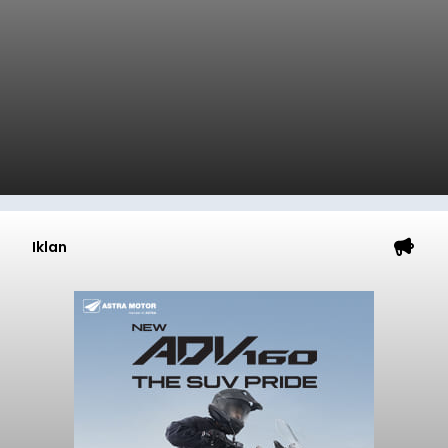
Iklan