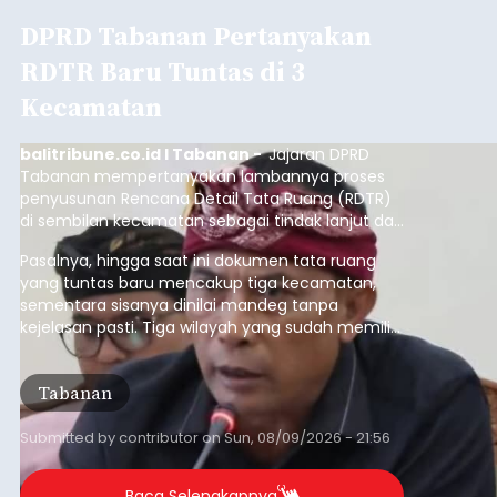
DPRD Tabanan Pertanyakan
RDTR Baru Tuntas di 3
Kecamatan
balitribune.co.id I Tabanan -
Jajaran DPRD
Tabanan mempertanyakan lambannya proses
penyusunan Rencana Detail Tata Ruang (RDTR)
di sembilan kecamatan sebagai tindak lanjut dari
pelaksanaan RTRW.
Pasalnya, hingga saat ini dokumen tata ruang
yang tuntas baru mencakup tiga kecamatan,
sementara sisanya dinilai mandeg tanpa
kejelasan pasti. Tiga wilayah yang sudah memiliki
RDTR tersebut meliputi Kecamatan Kediri,
Tabanan, dan Selemadeg Barat.
Tabanan
Submitted by
contributor
on
Sun, 08/09/2026 - 21:56
Baca Selengkapnya