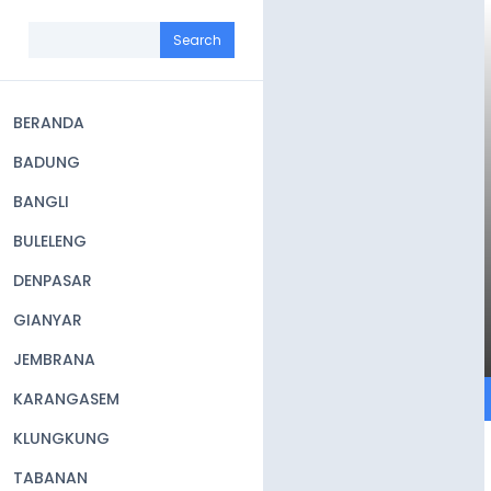
Skip
to
Search
main
content
BERANDA
Main
BADUNG
navigation
BANGLI
BULELENG
DENPASAR
GIANYAR
JEMBRANA
KARANGASEM
KLUNGKUNG
TABANAN