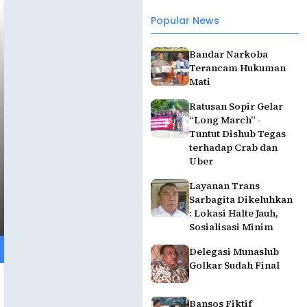
Popular News
Bandar Narkoba
Terancam Hukuman
Mati
Ratusan Sopir Gelar
“Long March” -
Tuntut Dishub Tegas
terhadap Crab dan
Uber
Layanan Trans
Sarbagita Dikeluhkan
: Lokasi Halte Jauh,
Sosialisasi Minim
Delegasi Munaslub
Golkar Sudah Final
Bansos Fiktif