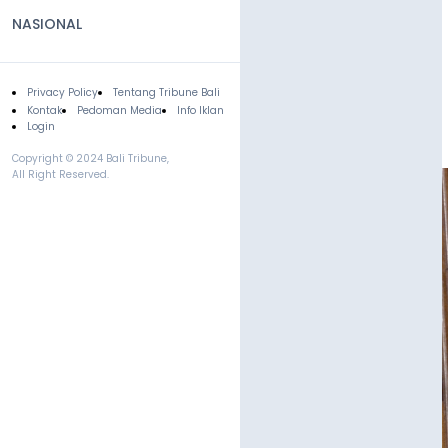
NASIONAL
Privacy Policy
Tentang Tribune Bali
Footer
Kontak
Pedoman Media
Info Iklan
Login
Copyright © 2024 Bali Tribune,
All Right Reserved.