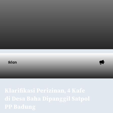
Iklan
Klarifikasi Perizinan, 4 Kafe
di Desa Baha Dipanggil Satpol
PP Badung