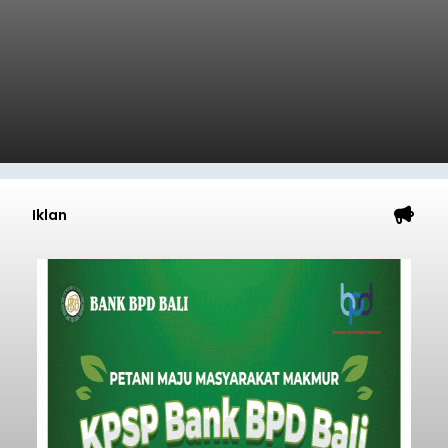
Iklan