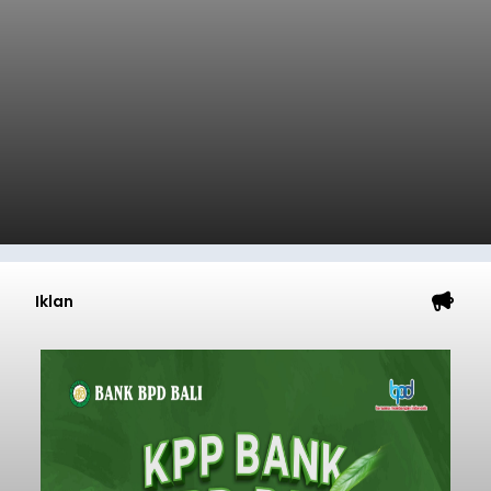
Iklan