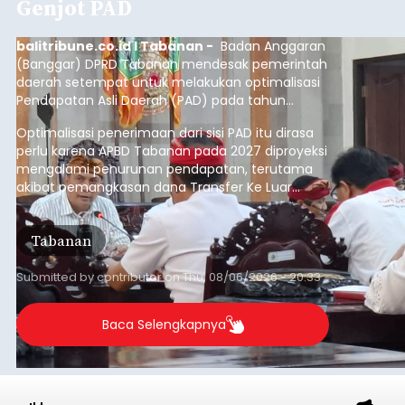
Genjot PAD
balitribune.co.id I Tabanan -
Badan Anggaran
(Banggar) DPRD Tabanan mendesak pemerintah
daerah setempat untuk melakukan optimalisasi
Pendapatan Asli Daerah (PAD) pada tahun
anggaran 2027.
Optimalisasi penerimaan dari sisi PAD itu dirasa
perlu karena APBD Tabanan pada 2027 diproyeksi
mengalami penurunan pendapatan, terutama
akibat pemangkasan dana Transfer Ke Luar
Daerah (TKD) dari pemerintah pusat.
Tabanan
Submitted by
contributor
on
Thu, 08/06/2026 - 20:33
Baca Selengkapnya