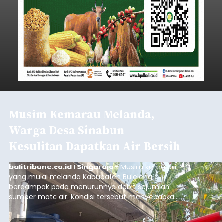
Musim Kemarau Melanda,
Warga Desa Sinabun
Kesulitan Dapatkan Air Bersih
balitribune.co.id I Singaraja -
Musim kemarau
yang mulai melanda Kabupaten Buleleng
berdampak pada menurunnya debit sejumlah
sumber mata air. Kondisi tersebut menyebabkan
warga di beberapa desa mulai mengalami
kesulitan mendapatkan air bersih, terutama