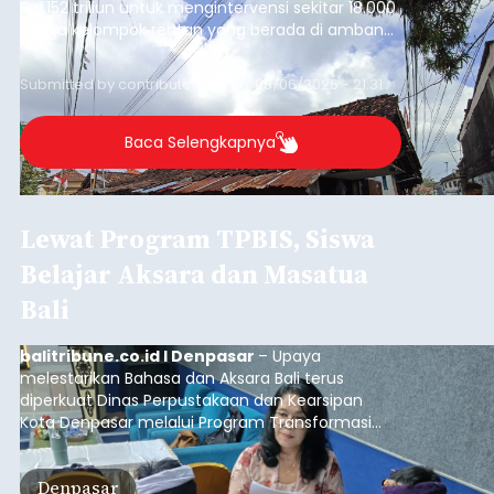
Rp1,152 triliun untuk mengintervensi sekitar 18.000
warga kelompok rentan yang berada di ambang
garis kemiskinan. Langkah strategis ini diambil
guna menjaga masyarakat yang berada pada
Submitted by
contributor
on
Thu, 08/06/2026 - 21:31
kelompok desil 5 dan 6 tersebut agar tidak
merosot ke kategori miskin.
Baca Selengkapnya
Lewat Program TPBIS, Siswa
Belajar Aksara dan Masatua
Bali
balitribune.co.id I Denpasar
– Upaya
melestarikan Bahasa dan Aksara Bali terus
diperkuat Dinas Perpustakaan dan Kearsipan
Kota Denpasar melalui Program Transformasi
Perpustakaan Berbasis Inklusi Sosial (TPBIS).
Tahun ini, sebanyak 63 siswa kelas IV dan V SD
Denpasar
Negeri 17 Dangin Puri mendapat pelatihan