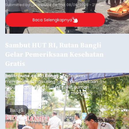
Submitted by
contributor
on
Thu, 08/06/2026 - 21:06
Baca Selengkapnya
Sambut HUT RI, Rutan Bangli
Gelar Pemeriksaan Kesehatan
Gratis
balitribune.co.id I Bangli -
Serangkian
memperingati hari ulang tahun Kemerdekaan
Republik Indonesia ( HUT RI) ke-81, Rumah
Tahanan Negara Kelas II B Bangli menggelar
kegiatan pemeriksaan kesehatan gratis, Rabu
(6/8/2026).
Bangli
Submitted by
contributor
on
Thu, 08/06/2026 - 20:56