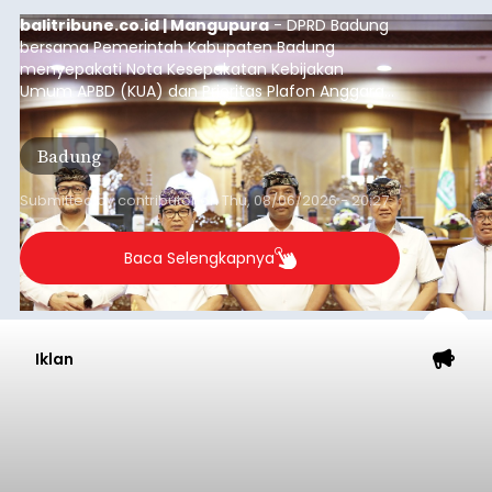
balitribune.co.id | Mangupura
- DPRD Badung
bersama Pemerintah Kabupaten Badung
menyepakati Nota Kesepakatan Kebijakan
Umum APBD (KUA) dan Prioritas Plafon Anggaran
Sementara (PPAS) Tahun Anggaran 2027 dalam
rapat paripurna yang digelar di Gedung DPRD
Badung
Badung, Kamis (6/8/2026).
Submitted by
contributor
on
Thu, 08/06/2026 - 20:27
Baca Selengkapnya
Iklan