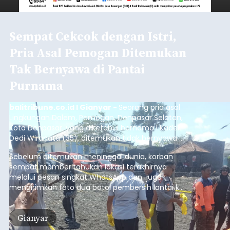
Sempat Cekcok dengan Istri,
Pria Asal Pemogan Ditemukan
Tak Bernyawa di Pantai
Purnama
balitribune.co.id I Gianyar -
Seorang pria asal
Lingkungan Dalem, Pemogan, Denpasar Selatan,
Kota Denpasar, yang diketahui bernama I Kadek
Dedi Wiranata (35), ditemukan tidak bernyawa di
pesisir Pantai Purnama, Sukawati.
Sebelum ditemukan meninggal dunia, korban
sempat memberitahukan lokasi terakhirnya
melalui pesan singkat WhatsApp dan juga
mengirimkan foto dua botol pembersih lantai ke
istrinya.
Gianyar