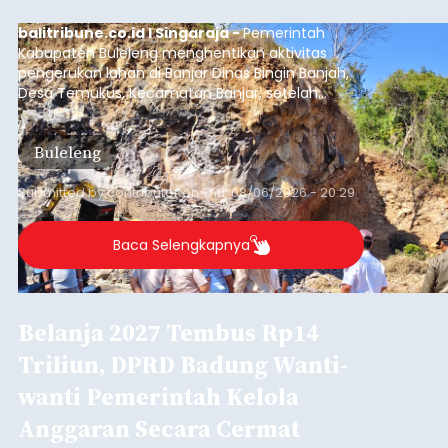
balitribune.co.id I Singaraja -
Pemerintah
Kabupaten Buleleng menghentikan aktivitas
pengerukan lahan di Banjar Dinas Bingin Banjah,
Desa Temukus, Kecamatan Banjar, setelah
ditemukan indikasi kegiatan pengambilan
material yang tidak sesuai dengan peruntukan
Buleleng
kawasan.
Submitted by
contributor
on
Thu, 08/06/2026 - 20:29
Baca Selengkapnya
Belanja 2027 Tembus Rp14
Triliun, DPRD Badung Wanti-
wanti Pemerintah Kelola
Anggaran Secara Cermat