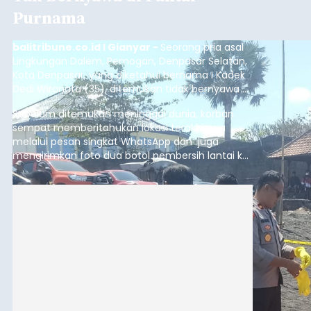
Purnama
balitribune.co.id I Gianyar -
Seorang pria asal
Lingkungan Dalem, Pemogan, Denpasar Selatan,
Kota Denpasar, yang diketahui bernama I Kadek
Dedi Wiranata (35), ditemukan tidak bernyawa di
pesisir Pantai Purnama, Sukawati.
Sebelum ditemukan meninggal dunia, korban
sempat memberitahukan lokasi terakhirnya
melalui pesan singkat WhatsApp dan juga
mengirimkan foto dua botol pembersih lantai ke
istrinya.