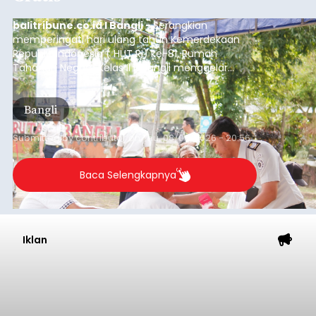
balitribune.co.id I Bangli -
Serangkian
memperingati hari ulang tahun Kemerdekaan
Republik Indonesia ( HUT RI) ke-81, Rumah
Tahanan Negara Kelas II B Bangli menggelar
kegiatan pemeriksaan kesehatan gratis, Rabu
(6/8/2026).
Bangli
Submitted by
contributor
on
Thu, 08/06/2026 - 20:56
Baca Selengkapnya
Iklan