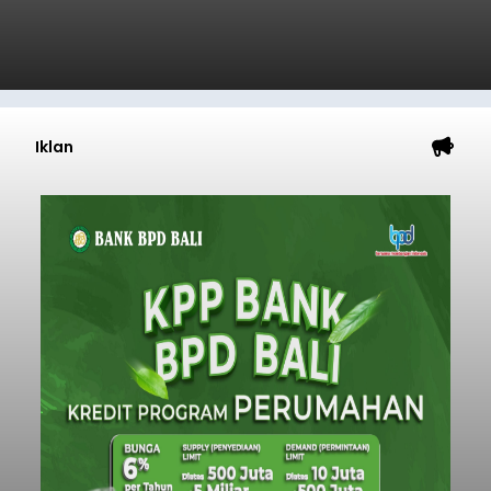
Iklan