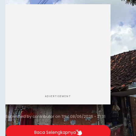
guna menjaga masyarakat yang berada pada
kelompok desil 5 dan 6 tersebut agar tidak
merosot ke kategori miskin.
ADVERTISEMENT
Submitted by
contributor
on
Thu, 08/06/2026 - 21:31
Baca Selengkapnya