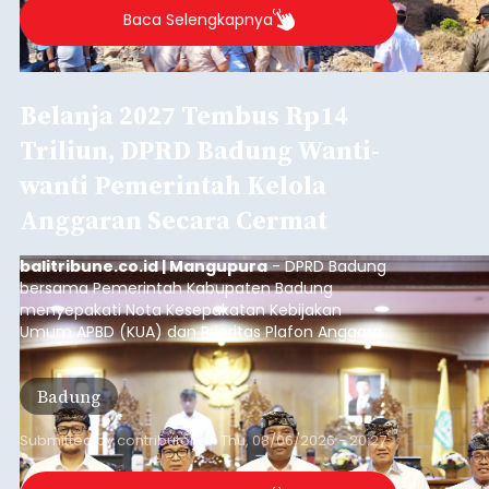
Baca Selengkapnya
Belanja 2027 Tembus Rp14
Triliun, DPRD Badung Wanti-
wanti Pemerintah Kelola
Anggaran Secara Cermat
balitribune.co.id | Mangupura
- DPRD Badung
bersama Pemerintah Kabupaten Badung
menyepakati Nota Kesepakatan Kebijakan
Umum APBD (KUA) dan Prioritas Plafon Anggaran
Sementara (PPAS) Tahun Anggaran 2027 dalam
rapat paripurna yang digelar di Gedung DPRD
Badung
Badung, Kamis (6/8/2026).
Submitted by
contributor
on
Thu, 08/06/2026 - 20:27