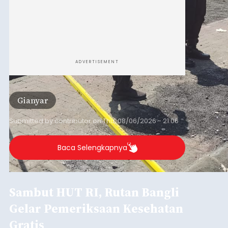
ADVERTISEMENT
Gianyar
Submitted by
contributor
on
Thu, 08/06/2026 - 21:06
Baca Selengkapnya
Sambut HUT RI, Rutan Bangli
Gelar Pemeriksaan Kesehatan
Gratis