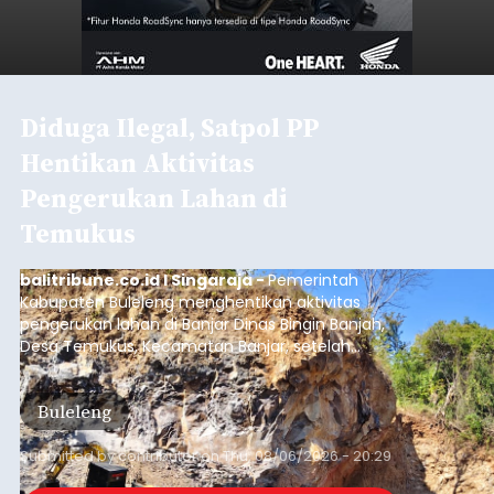
Diduga Ilegal, Satpol PP
Hentikan Aktivitas
Pengerukan Lahan di
Temukus
balitribune.co.id I Singaraja -
Pemerintah
Kabupaten Buleleng menghentikan aktivitas
pengerukan lahan di Banjar Dinas Bingin Banjah,
Desa Temukus, Kecamatan Banjar, setelah
ditemukan indikasi kegiatan pengambilan
material yang tidak sesuai dengan peruntukan
Buleleng
kawasan.
Submitted by
contributor
on
Thu, 08/06/2026 - 20:29