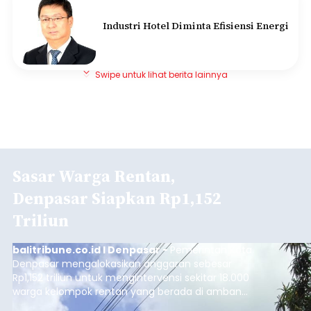
Industri Hotel Diminta Efisiensi Energi
Swipe untuk lihat berita lainnya
Sasar Warga Rentan,
Denpasar Siapkan Rp1,152
Triliun
balitribune.co.id I Denpasar -
Pemerintah Kota
Denpasar mengalokasikan anggaran sebesar
Rp1,152 triliun untuk mengintervensi sekitar 18.000
warga kelompok rentan yang berada di ambang
garis kemiskinan. Langkah strategis ini diambil