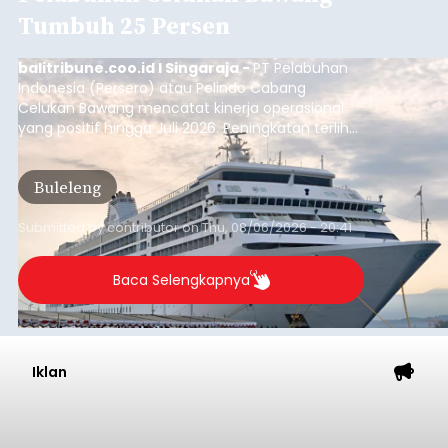
Tumbuh 25 Persen
balitribune.coo.id I Singaraja -
PT Pelabuhan
Indonesia (Persero) atau Pelindo Cabang
Celukan Bawang mencatat kinerja operasional
yang positif hingga Juli 2026. Peningkatan terlihat
dari arus kapal yang mencapai 1,48 juta Gross
Tonnage (GT), atau tumbuh 12,4 persen
Buleleng
dibandingkan periode yang sama tahun lalu
yang tercatat sebesar 1,32 juta GT.
Submitted by
contributor
on
Thu, 08/06/2026 - 20:41
Baca Selengkapnya
Iklan