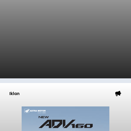
Iklan