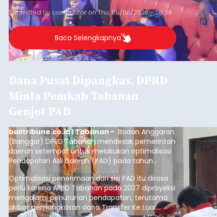
Submitted by
contributor
on
Thu, 08/06/2026 - 20:38
Baca Selengkapnya
Dana Pusat Dipangkas, DPRD
Minta Pemkab Tabanan
Genjot PAD
balitribune.co.id I Tabanan -
Badan Anggaran
(Banggar) DPRD Tabanan mendesak pemerintah
daerah setempat untuk melakukan optimalisasi
Pendapatan Asli Daerah (PAD) pada tahun
anggaran 2027.
Optimalisasi penerimaan dari sisi PAD itu dirasa
perlu karena APBD Tabanan pada 2027 diproyeksi
mengalami penurunan pendapatan, terutama
akibat pemangkasan dana Transfer Ke Luar
Daerah (TKD) dari pemerintah pusat.