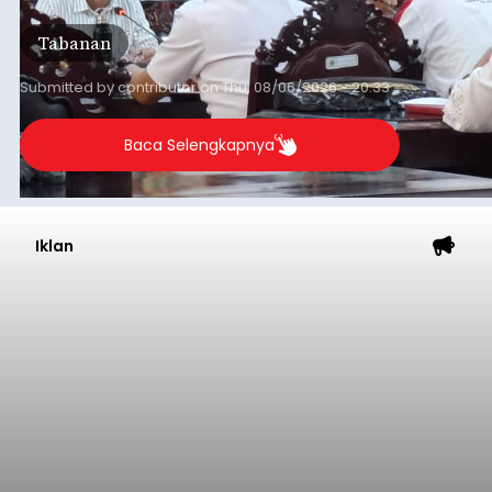
Tabanan
Submitted by
contributor
on
Thu, 08/06/2026 - 20:33
Baca Selengkapnya
Iklan