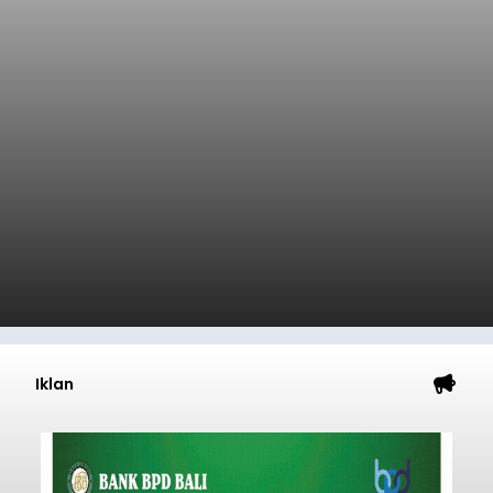
Iklan