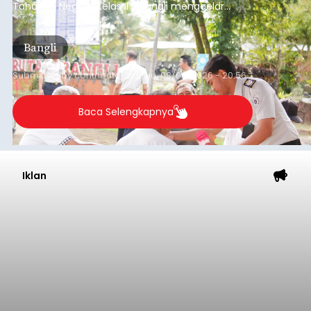
Tahanan Negara Kelas II B Bangli menggelar
kegiatan pemeriksaan kesehatan gratis, Rabu
(6/8/2026).
Bangli
Submitted by
contributor
on
Thu, 08/06/2026 - 20:56
Baca Selengkapnya
Iklan