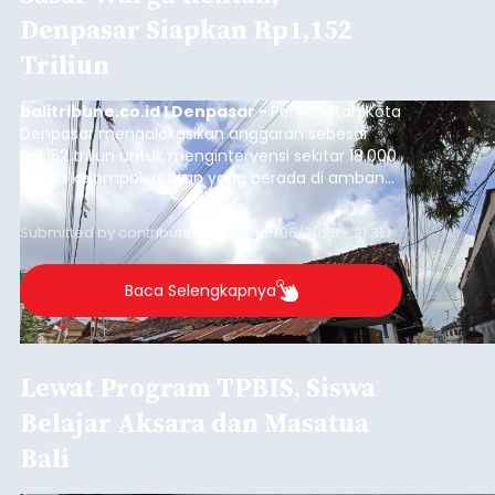
Denpasar Siapkan Rp1,152
Triliun
balitribune.co.id I Denpasar -
Pemerintah Kota
Denpasar mengalokasikan anggaran sebesar
Rp1,152 triliun untuk mengintervensi sekitar 18.000
warga kelompok rentan yang berada di ambang
garis kemiskinan. Langkah strategis ini diambil
guna menjaga masyarakat yang berada pada
Submitted by
contributor
on
Thu, 08/06/2026 - 21:31
kelompok desil 5 dan 6 tersebut agar tidak
merosot ke kategori miskin.
Baca Selengkapnya
Lewat Program TPBIS, Siswa
Belajar Aksara dan Masatua
Bali