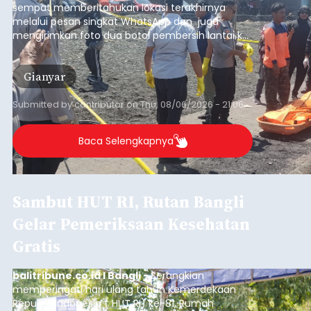
sempat memberitahukan lokasi terakhirnya
melalui pesan singkat WhatsApp dan juga
mengirimkan foto dua botol pembersih lantai ke
istrinya.
Gianyar
Submitted by
contributor
on
Thu, 08/06/2026 - 21:06
Baca Selengkapnya
Sambut HUT RI, Rutan Bangli
Gelar Pemeriksaan Kesehatan
Gratis
balitribune.co.id I Bangli -
Serangkian
memperingati hari ulang tahun Kemerdekaan
Republik Indonesia ( HUT RI) ke-81, Rumah