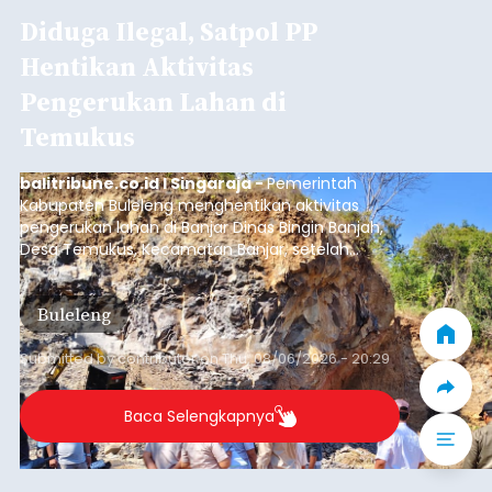
Diduga Ilegal, Satpol PP
Hentikan Aktivitas
Pengerukan Lahan di
Temukus
balitribune.co.id I Singaraja -
Pemerintah
Kabupaten Buleleng menghentikan aktivitas
pengerukan lahan di Banjar Dinas Bingin Banjah,
Desa Temukus, Kecamatan Banjar, setelah
ditemukan indikasi kegiatan pengambilan
material yang tidak sesuai dengan peruntukan
Buleleng
kawasan.
Submitted by
contributor
on
Thu, 08/06/2026 - 20:29
Baca Selengkapnya