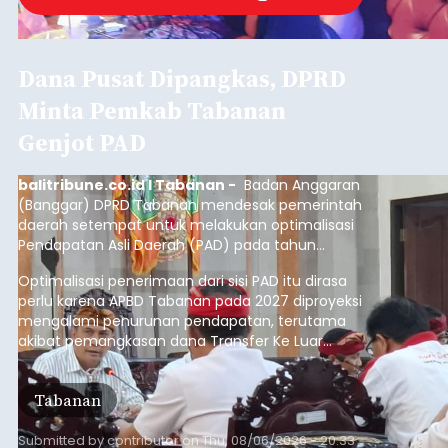
Dana Pusat Dipangkas, DPRD
Minta Pemkab Tabanan
Genjot PAD
balitribune.co.id I Tabanan -
Badan Anggaran
(Banggar) DPRD Tabanan mendesak pemerintah
daerah setempat untuk melakukan optimalisasi
Pendapatan Asli Daerah (PAD) pada tahun
anggaran 2027.
Optimalisasi penerimaan dari sisi PAD itu dirasa
perlu karena APBD Tabanan pada 2027 diproyeksi
mengalami penurunan pendapatan, terutama
akibat pemangkasan dana Transfer Ke Luar
Daerah (TKD) dari pemerintah pusat.
Tabanan
Submitted by
contributor
on
Thu, 08/06/2026 - 20:33