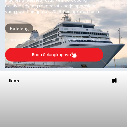
Indonesia (Persero) atau Pelindo Cabang
Celukan Bawang mencatat kinerja operasional
yang positif hingga Juli 2026. Peningkatan terlihat
dari arus kapal yang mencapai 1,48 juta Gross
Tonnage (GT), atau tumbuh 12,4 persen
Buleleng
dibandingkan periode yang sama tahun lalu
yang tercatat sebesar 1,32 juta GT.
Submitted by
contributor
on
Thu, 08/06/2026 - 20:41
Baca Selengkapnya
Iklan