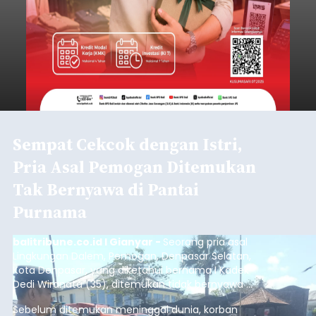
Sempat Cekcok dengan Istri,
Pria Asal Pemogan Ditemukan
Tak Bernyawa di Pantai
Purnama
balitribune.co.id I Gianyar -
Seorang pria asal
Lingkungan Dalem, Pemogan, Denpasar Selatan,
Kota Denpasar, yang diketahui bernama I Kadek
Dedi Wiranata (35), ditemukan tidak bernyawa di
pesisir Pantai Purnama, Sukawati.
Sebelum ditemukan meninggal dunia, korban