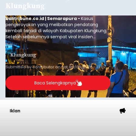
Klungkung
balitribune.co.id | Semarapura -
Kasus
pengeroyokan yang melibatkan pendatang
kembali terjadi di wilayah Kabupaten Klungkung.
Setelah sebelumnya sempat viral insiden
keributan di barat Pasar Galiran, peristiwa serupa
kini menimpa seorang pemuda asal Kabupaten
Klungkung
Sumba Barat Daya (SBD), Nusa Tenggara Timur
(NTT).
Submitted by
contributor
on
Sat, 08/08/2026 - 13:07
Baca Selengkapnya
Iklan