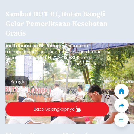
Sambut HUT RI, Rutan Bangli
Gelar Pemeriksaan Kesehatan
Gratis
balitribune.co.id I Bangli -
Serangkian
memperingati hari ulang tahun Kemerdekaan
Republik Indonesia ( HUT RI) ke-81, Rumah
Tahanan Negara Kelas II B Bangli menggelar
kegiatan pemeriksaan kesehatan gratis, Rabu
(6/8/2026).
Bangli
Submitted by
contributor
on
Thu, 08/06/2026 - 20:56
Baca Selengkapnya