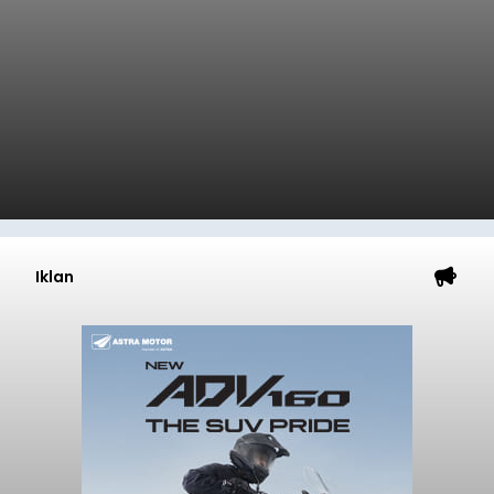
Iklan