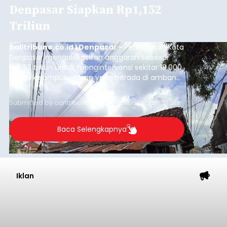
Denpasar Siapkan Rp1,152
Triliun
balitribune.co.id I Denpasar -
Pemerintah Kota
Denpasar mengalokasikan anggaran sebesar
Rp1,152 triliun untuk mengintervensi sekitar 18.000
warga kelompok rentan yang berada di ambang
garis kemiskinan. Langkah strategis ini diambil
guna menjaga masyarakat yang berada pada
Submitted by
contributor
on
Thu, 08/06/2026 - 21:31
kelompok desil 5 dan 6 tersebut agar tidak
merosot ke kategori miskin.
Baca Selengkapnya
Iklan