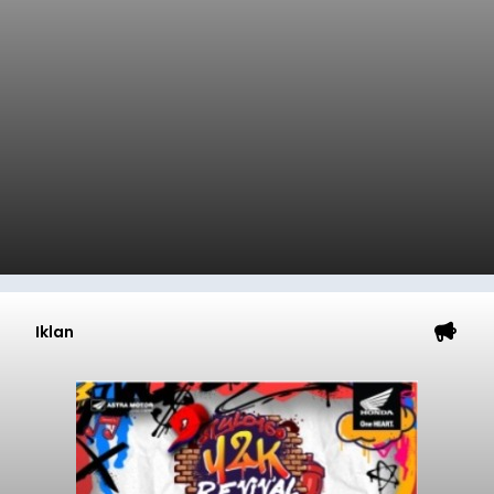
Iklan