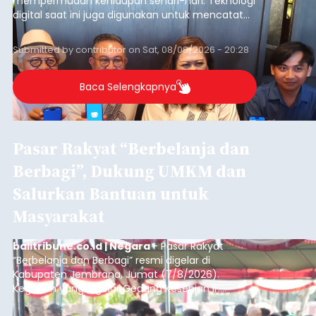
mempermudah kehidupan sehari-hari. Teknologi
digital saat ini juga digunakan untuk mencatat
dan mengelola data base alumni dari suatu
sekolah, salah satunya adalah alumni SMA 1
Submitted by
contributor
on
Sat, 08/08/2026 - 20:28
Denpasar.
Baca Selengkapnya
Pasar Rakyat “Berbelanja dan
Berbagi”, Dukung UMKM dan
Salurkan Bantuan untuk
Masyarakat
balitribune.co.id | Negara
- Pasar Rakyat
“Berbelanja dan Berbagi” resmi digelar di
Kabupaten Jembrana, Jumat (7/8/2026).
Kegiatan yang digelar Gedung Kesenian Ir.
Soekarno ini memadukan pemberdayaan