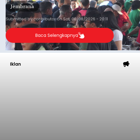
ekonomi masyarakat dengan aksi sosial tersebut
Jembrana
mendapat antusiasme tinggi dan mencatat nilai
transaksi mencapai Rp672.733.200.
Submitted by
contributor
on
Sat, 08/08/2026 - 20:11
Baca Selengkapnya
Iklan