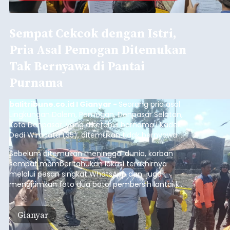
Sempat Cekcok dengan Istri,
Pria Asal Pemogan Ditemukan
Tak Bernyawa di Pantai
Purnama
balitribune.co.id I Gianyar -
Seorang pria asal
Lingkungan Dalem, Pemogan, Denpasar Selatan,
Kota Denpasar, yang diketahui bernama I Kadek
Dedi Wiranata (35), ditemukan tidak bernyawa di
pesisir Pantai Purnama, Sukawati.
Sebelum ditemukan meninggal dunia, korban
sempat memberitahukan lokasi terakhirnya
melalui pesan singkat WhatsApp dan juga
mengirimkan foto dua botol pembersih lantai ke
istrinya.
Gianyar