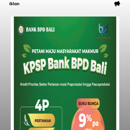
Iklan