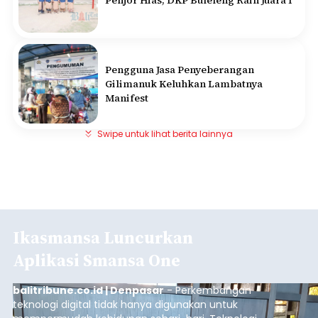
Penjor Hias, DKP Buleleng Raih Juara I
Pengguna Jasa Penyeberangan
Gilimanuk Keluhkan Lambatnya
Manifest
Swipe untuk lihat berita lainnya
Ikasmansa Luncurkan
Aplikasi Smansa One
balitribune.co.id | Denpasar
- Perkembangan
teknologi digital tidak hanya digunakan untuk