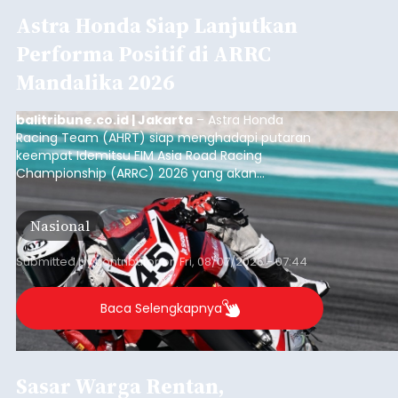
Astra Honda Siap Lanjutkan
Performa Positif di ARRC
Mandalika 2026
balitribune.co.id | Jakarta
– Astra Honda
Racing Team (AHRT) siap menghadapi putaran
keempat Idemitsu FIM Asia Road Racing
Championship (ARRC) 2026 yang akan
berlangsung di Pertamina Mandalika
International Circuit, Lombok, Nusa Tenggara
Nasional
Barat, pada 7–9 Agustus 2026.
Submitted by
contributor
on
Fri, 08/07/2026 - 07:44
Baca Selengkapnya
Sasar Warga Rentan,