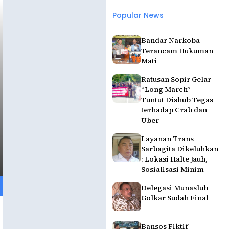
Popular News
Bandar Narkoba
Terancam Hukuman
Mati
Ratusan Sopir Gelar
“Long March” -
Tuntut Dishub Tegas
terhadap Crab dan
Uber
Layanan Trans
Sarbagita Dikeluhkan
: Lokasi Halte Jauh,
Sosialisasi Minim
Delegasi Munaslub
Golkar Sudah Final
Bansos Fiktif