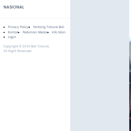
NASIONAL
Privacy Policy
Tentang Tribune Bali
Footer
Kontak
Pedoman Media
Info Iklan
Login
Copyright © 2024 Bali Tribune,
All Right Reserved.