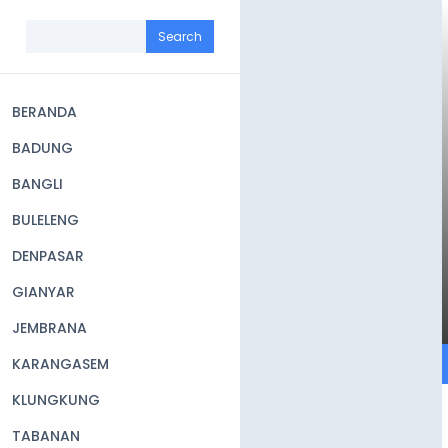
Skip
to
Search
main
content
BERANDA
Main
BADUNG
navigation
BANGLI
BULELENG
DENPASAR
GIANYAR
JEMBRANA
KARANGASEM
KLUNGKUNG
TABANAN